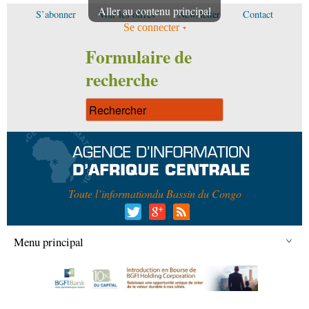
Aller au contenu principal
S’abonner
Voir les offres
Newsletter
Contact
Se connecter
Formulaire de
recherche
Toute l’information
du Bassin du Congo
Menu principal