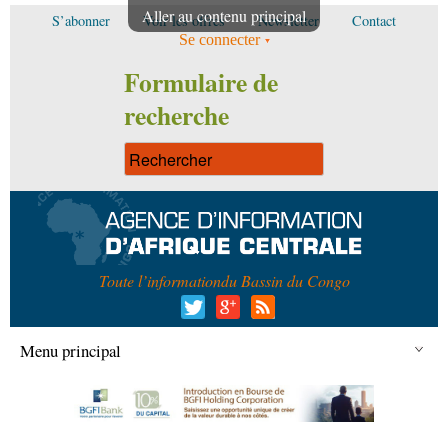
Aller au contenu principal
S’abonner
Voir les offres
Newsletter
Contact
Se connecter
Formulaire de
recherche
Toute l’information
du Bassin du Congo
Menu principal