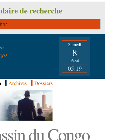
laire de recherche
Samedi
on
8
ngo
Août
05:19
a
Archives
Dossiers
Bassin du Congo