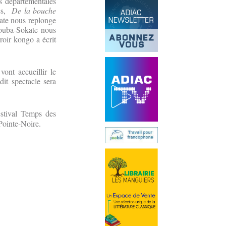
s départementales
tes,
De la bouche
ate nous replonge
vouba-Sokate nous
rroir kongo a écrit
vont accueillir le
it spectacle sera
stival Temps des
 Pointe-Noire.