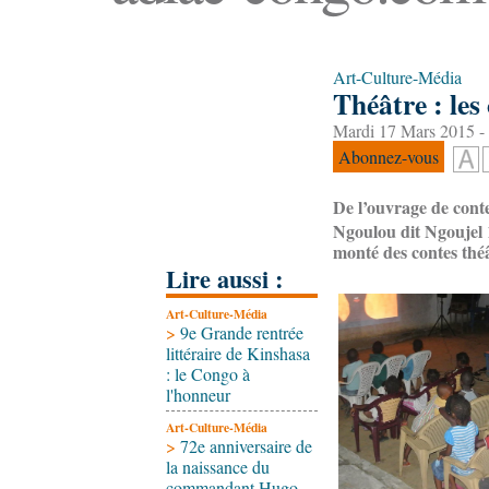
Art-Culture-Média
Théâtre : le
Mardi 17 Mars 2015 -
Abonnez-vous
De l’ouvrage de con
Ngoulou dit Ngoujel 
monté des contes théâ
Lire aussi :
Art-Culture-Média
>
9e Grande rentrée
littéraire de Kinshasa
: le Congo à
l'honneur
Art-Culture-Média
>
72e anniversaire de
la naissance du
commandant Hugo