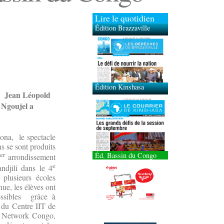
Lire le quotidien
Édition Brazzaville
Édition Kinshasa
, Jean Léopold
 Ngoujel a
ona, le spectacle
s se sont produits
er
Éd. Bassin du Congo
1
arrondissement
e
djili dans le 4
plusieurs écoles
nue, les élèves ont
possibles grâce à
, du Centre IIT de
ial Network Congo,