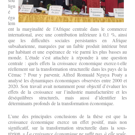
sou
lign
é
éga
lem
ent la marginalité de l’Afrique centrale dans le commerce
international, avec une contribution inférieure à 0,1 %, ainsi
que les difficultés sociales persistantes en Afrique
subsaharienne, marquées par un faible produit intérieur brut
par habitant et une espérance de vie parmi les plus basses au
monde. L’étude s’est attachée à répondre à une question
centrale : quels effets la croissance économique exerce-t-elle
réellement sur la transformation structurelle dans les pays de la
Cémac ? Pour y parvenir, Alfred Romuald Nguya Poaty a
analysé les dynamiques économiques observées entre 2000 et
2020. Son travail avait notamment pour objectif d’évaluer les
effets de la croissance sur l’industrie manufacturière et les
déséquilibres structurels, mais aussi d’identifier les
déterminants profonds de la transformation économique.
L’une des principales conclusions de la thèse est que la
croissance économique exerce un effet positif, mais non
significatif, sur la transformation structurelle dans la sous-
région. «
La croissance économique ne suffit pas, à elle seule,