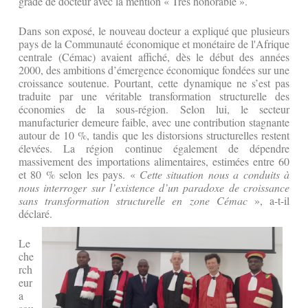
grade de docteur avec la mention « Très honorable ».
Dans son exposé, le nouveau docteur a expliqué que plusieurs
pays de la Communauté économique et monétaire de l'Afrique
centrale (Cémac) avaient affiché, dès le début des années
2000, des ambitions d’émergence économique fondées sur une
croissance soutenue. Pourtant, cette dynamique ne s’est pas
traduite par une véritable transformation structurelle des
économies de la sous-région. Selon lui, le secteur
manufacturier demeure faible, avec une contribution stagnante
autour de 10 %, tandis que les distorsions structurelles restent
élevées. La région continue également de dépendre
massivement des importations alimentaires, estimées entre 60
et 80 % selon les pays. «
Cette situation nous a conduits à
nous interroger sur l’existence d’un paradoxe de croissance
sans transformation structurelle en zone Cémac
», a-t-il
déclaré.
Le
che
rch
eur
a