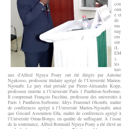
con
omi
e et
de
ma
nag
em
ent
(L
EM
),
les
trav
aux d'Alfred Nguya Poaty ont été dirigés par Antoine
Ngakosso, professeur titulaire agrégé de l’Université Marien-
Ngouabi. Le jury était présidé par Pierre-Alexandre Kopp,
professeur émérite à l’Université Paris 1 Panthéon-Sorbonne.
Il comprenait François Facchini, professeur des universités à
Paris 1 Panthéon-Sorbonne; Idrys Fransmel Okombi, maître
de conférences agrégé à l’Université Marien-Ngouabi; ainsi
que Giscard Assoumou Ella, maître de conférences agrégé à
l’Université Omar-Bongo, en qualité de suffragant. À l’issue
de la soutenance, Alfred Romuald Nguya Poaty a été élevé au