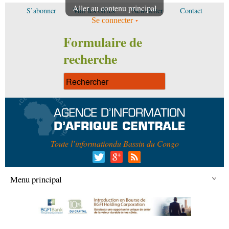
Aller au contenu principal
S’abonner
Voir les offres
Newsletter
Contact
Se connecter
Formulaire de
recherche
Toute l’information
du Bassin du Congo
Menu principal