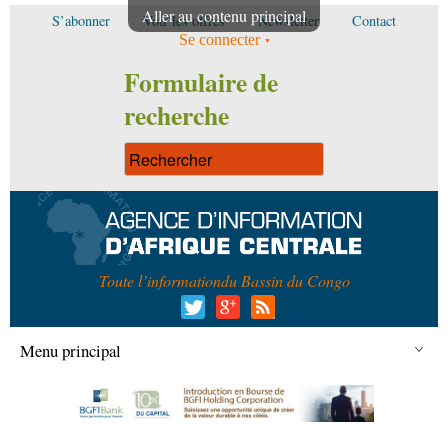
Aller au contenu principal
S’abonner
Voir les offres
Newsletter
Contact
Se connecter
Formulaire de
recherche
Toute l’information
du Bassin du Congo
Menu principal