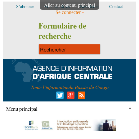
Aller au contenu principal
S’abonner
Voir les offres
Newsletter
Contact
Se connecter
Formulaire de
recherche
Toute l’information
du Bassin du Congo
Menu principal