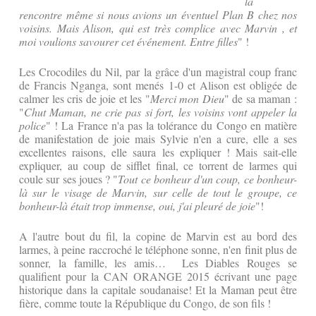
la
rencontre même si nous avions un
éventuel Plan B chez nos
voisins. Mais Alison, qui est très complice avec Marvin , et
moi voulions savourer cet événement. Entre filles
" !
Les Crocodiles du Nil, par la grâce d'un magistral coup franc
de Francis Nganga, sont menés 1-0 et Alison est obligée de
calmer les cris de joie et les "
Merci mon Dieu
" de sa maman :
"
Chut Maman, ne crie pas si fort, les voisins vont appeler la
police
" ! La France n'a pas la tolérance du Congo en matière
de manifestation de joie mais Sylvie n'en a cure, elle a ses
excellentes raisons, elle saura les expliquer ! Mais sait-elle
expliquer, au coup de sifflet final, ce torrent de larmes qui
coule sur ses joues ? "
Tout ce bonheur d'un coup, ce bonheur-
là sur le visage de Marvin, sur celle de tout le groupe, ce
bonheur-là était trop immense, oui, j'ai pleuré de joie
"!
A l'autre bout du fil, la copine de Marvin est au bord des
larmes, à peine raccroché le téléphone sonne, n'en finit plus de
sonner, la famille, les amis… Les Diables Rouges se
qualifient pour la CAN ORANGE 2015 écrivant une page
historique dans la capitale soudanaise! Et la Maman peut être
fière, comme toute la République du Congo, de son fils !