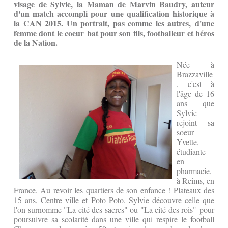
visage de Sylvie, la Maman de Marvin Baudry, auteur
d'un match accompli pour une qualification historique à
la CAN 2015. Un portrait, pas comme les autres, d'une
femme dont le coeur bat pour son fils, footballeur et héros
de la Nation.
Née à
Brazzaville
, c'est à
l'âge de 16
ans que
Sylvie
rejoint sa
soeur
Yvette,
étudiante
en
pharmacie,
à Reims, en
France. Au revoir les quartiers de son enfance ! Plateaux des
15 ans, Centre ville et Poto Poto. Sylvie découvre celle que
l'on surnomme "La cité des sacres" ou "La cité des rois" pour
poursuivre sa scolarité dans une ville qui respire le football