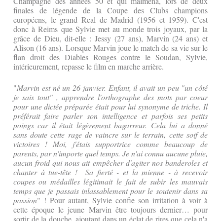
Champagne des années 50 et qui malmena, lors de deux
finales de légende de la Coupe des Clubs champions
européens, le grand Real de Madrid (1956 et 1959). C'est
donc à Reims que Sylvie met au monde trois joyaux, par la
grâce de Dieu, dit-elle : Jessy (27 ans), Marvin (24 ans) et
Alison (16 ans). Lorsque Marvin joue le match de sa vie sur le
flan droit des Diables Rouges contre le Soudan, Sylvie,
intérieurement, repasse le film en marche arrière.
"
Marvin est né un 26 janvier. Enfant, il avait un peu "un côté
je sais tout" , apprendre l'orthographe des mots par coeur
pour une dictée préparée était pour lui synonyme de triche. Il
préférait faire parler son intelligence et parfois ses petits
poings car il était légèrement bagarreur. Cela lui a donné
sans doute cette rage de vaincre sur le terrain, cette soif de
victoires ! Moi, j'étais supportrice comme beaucoup de
parents, par n'importe quel temps. Je n'ai connu aucune pluie,
aucun froid qui nous ait empêcher d'agiter nos banderoles et
chanter à tue-tête ! Sa fierté - et la mienne - à recevoir
coupes ou médailles légitimait le fait de subir les mauvais
temps que je passais inlassablement pour le soutenir dans sa
passion
" ! Pour autant, Sylvie confie son irritation à voir à
cette époque le jeune Marvin être toujours dernier… pour
sortir de la douche, ajoutant dans un éclat de rires que cela n'a