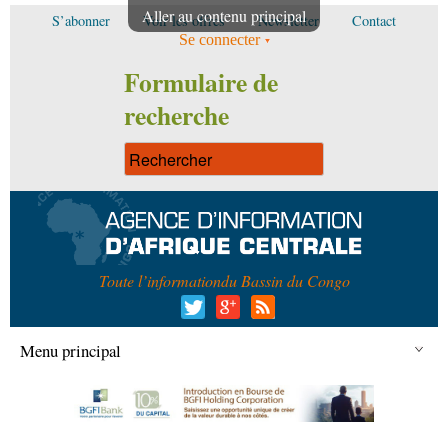
Aller au contenu principal
S’abonner
Voir les offres
Newsletter
Contact
Se connecter
Formulaire de
recherche
Toute l’information
du Bassin du Congo
Menu principal