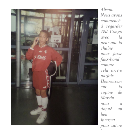
Alison.
Nous avons
commencé
à regarder
Télé Congo
avec la
peur que la
chaîne
nous fasse
faux-bond
comme
cela arrive
parfois.
Heureusem
ent la
copine de
Marvin
nous a
donné un
lien
Internet
pour suivre