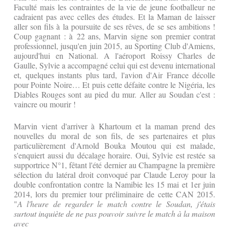
Faculté mais les contraintes de la vie de jeune footballeur ne
cadraient pas avec celles des études. Et la Maman de laisser
aller son fils à la poursuite de ses rêves, de se ses ambitions !
Coup gagnant : à 22 ans, Marvin signe son premier contrat
professionnel, jusqu'en juin 2015, au Sporting Club d'Amiens,
aujourd'hui en National. A l'aéroport Roissy Charles de
Gaulle, Sylvie a accompagné celui qui est devenu international
et, quelques instants plus tard, l'avion d'Air France décolle
pour Pointe Noire… Et puis cette défaite contre le Nigéria, les
Diables Rouges sont au pied du mur. Aller au Soudan c'est :
vaincre ou mourir !
Marvin vient d'arriver à Khartoum et la maman prend des
nouvelles du moral de son fils, de ses partenaires et plus
particulièrement d'Arnold Bouka Moutou qui est malade,
s'enquiert aussi du décalage horaire. Oui, Sylvie est restée sa
supportrice N°1, fêtant l'été dernier au Champagne la première
sélection du latéral droit convoqué par Claude Leroy pour la
double confrontation contre la Namibie les 15 mai et 1er juin
2014, lors du premier tour préliminaire de cette CAN 2015.
"
A l'heure de regarder le match contre le Soudan, j'étais
surtout inquiète de ne pas pouvoir suivre le match à la maison
avec