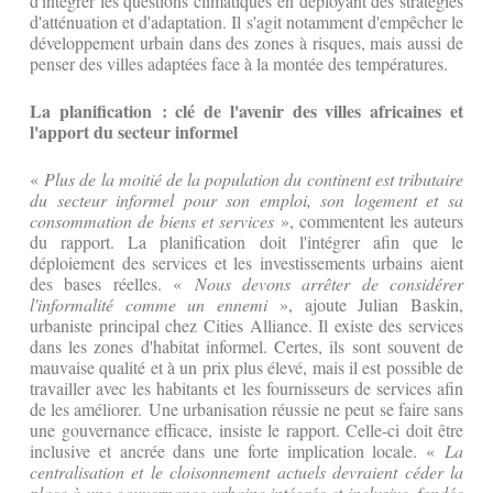
d'intégrer les questions climatiques en déployant des stratégies
d'atténuation et d'adaptation. Il s'agit notamment d'empêcher le
développement urbain dans des zones à risques, mais aussi de
penser des villes adaptées face à la montée des températures.
La planification : clé de l'avenir des villes africaines et
l'apport du secteur informel
«
Plus de la moitié de la population du continent est tributaire
du secteur informel pour son emploi, son logement et sa
consommation de biens et services
», commentent les auteurs
du rapport. La planification doit l'intégrer afin que le
déploiement des services et les investissements urbains aient
des bases réelles. «
Nous devons arrêter de considérer
l'informalité comme un ennemi
», ajoute Julian Baskin,
urbaniste principal chez Cities Alliance. Il existe des services
dans les zones d'habitat informel. Certes, ils sont souvent de
mauvaise qualité et à un prix plus élevé, mais il est possible de
travailler avec les habitants et les fournisseurs de services afin
de les améliorer. Une urbanisation réussie ne peut se faire sans
une gouvernance efficace, insiste le rapport. Celle-ci doit être
inclusive et ancrée dans une forte implication locale. «
La
centralisation et le cloisonnement actuels devraient céder la
place à une gouvernance urbaine intégrée et inclusive, fondée