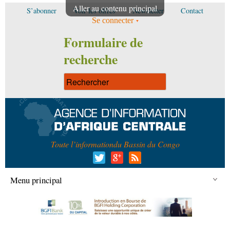
Aller au contenu principal
S’abonner
Voir les offres
Newsletter
Contact
Se connecter
Formulaire de
recherche
Toute l’information
du Bassin du Congo
Menu principal