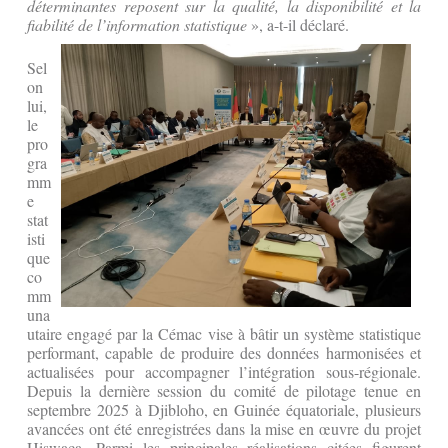
déterminantes reposent sur la qualité, la disponibilité et la
fiabilité de l’information statistique
», a-t-il déclaré.
Sel
on
lui,
le
pro
gra
mm
e
stat
isti
que
co
mm
una
utaire engagé par la Cémac vise à bâtir un système statistique
performant, capable de produire des données harmonisées et
actualisées pour accompagner l’intégration sous-régionale.
Depuis la dernière session du comité de pilotage tenue en
septembre 2025 à Djibloho, en Guinée équatoriale, plusieurs
avancées ont été enregistrées dans la mise en œuvre du projet
Hiswaca. Parmi les principales réalisations citées figurent