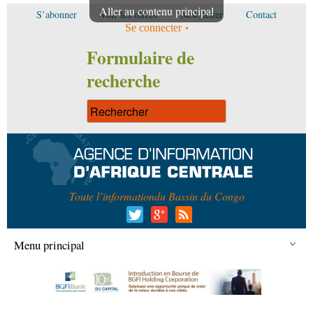
Aller au contenu principal
S’abonner
Voir les offres
Newsletter
Contact
Se connecter
Formulaire de
recherche
Toute l’information
du Bassin du Congo
Menu principal