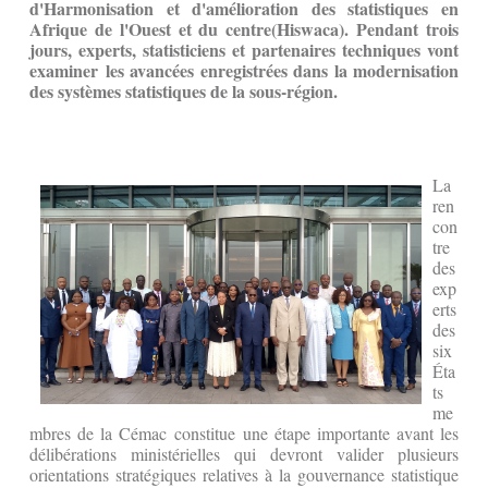
d'Harmonisation et d'amélioration des statistiques en
Afrique de l'Ouest et du centre(Hiswaca). Pendant trois
jours, experts, statisticiens et partenaires techniques vont
examiner les avancées enregistrées dans la modernisation
des systèmes statistiques de la sous-région.
La
ren
con
tre
des
exp
erts
des
six
Éta
ts
me
mbres de la Cémac constitue une étape importante avant les
délibérations ministérielles qui devront valider plusieurs
orientations stratégiques relatives à la gouvernance statistique