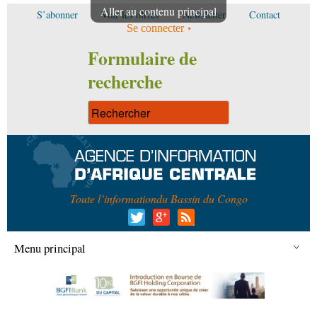
Aller au contenu principal
S’abonner
Voir les offres
Newsletter
Contact
Se connecter
Formulaire de
recherche
Toute l’information
du Bassin du Congo
Menu principal