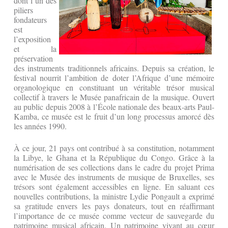
dont l’un des
piliers
fondateurs
est
l’exposition
et la
préservation
des instruments traditionnels africains. Depuis sa création, le
festival nourrit l’ambition de doter l’Afrique d’une mémoire
organologique en constituant un véritable trésor musical
collectif à travers le Musée panafricain de la musique. Ouvert
au public depuis 2008 à l’École nationale des beaux-arts Paul-
Kamba, ce musée est le fruit d’un long processus amorcé dès
les années 1990.
À ce jour, 21 pays ont contribué à sa constitution, notamment
la Libye, le Ghana et la République du Congo. Grâce à la
numérisation de ses collections dans le cadre du projet Prima
avec le Musée des instruments de musique de Bruxelles, ses
trésors sont également accessibles en ligne. En saluant ces
nouvelles contributions, la ministre Lydie Pongault a exprimé
sa gratitude envers les pays donateurs, tout en réaffirmant
l’importance de ce musée comme vecteur de sauvegarde du
patrimoine musical africain. Un patrimoine vivant au cœur