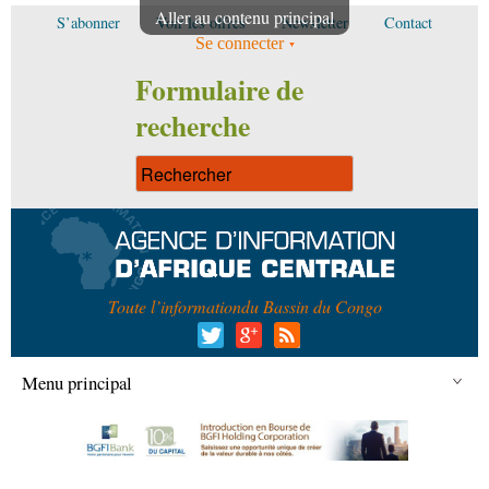
Aller au contenu principal
S’abonner
Voir les offres
Newsletter
Contact
Se connecter
Formulaire de
recherche
Toute l’information
du Bassin du Congo
Menu principal