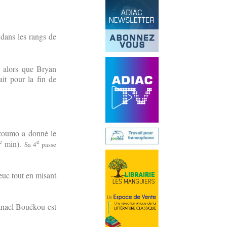
 dans les rangs de
, alors que Bryan
ait pour la fin de
dzoumo a donné le
e
e
min).
Sa 4
passe
ieuc tout en misant
tanael Bouékou est