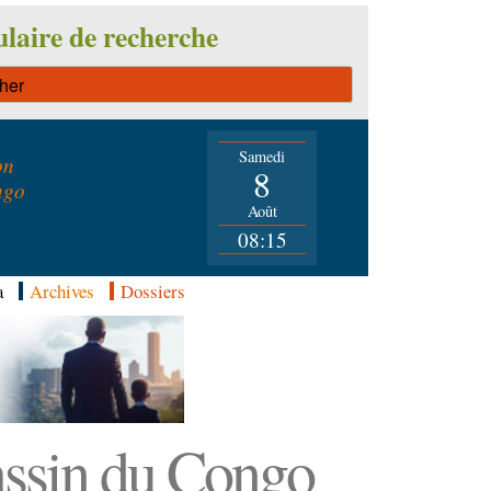
laire de recherche
Samedi
on
8
ngo
Août
08:15
a
Archives
Dossiers
Bassin du Congo