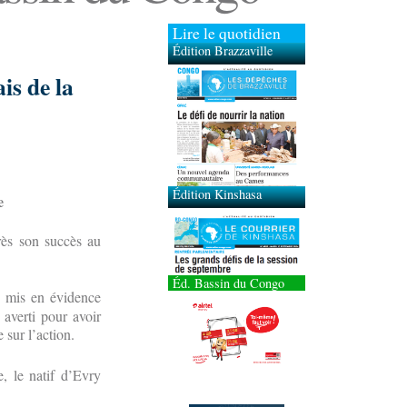
Lire le quotidien
Édition Brazzaville
is de la
Édition Kinshasa
e
rès son succès au
Éd. Bassin du Congo
e mis en évidence
 averti pour avoir
 sur l’action.
, le natif d’Evry