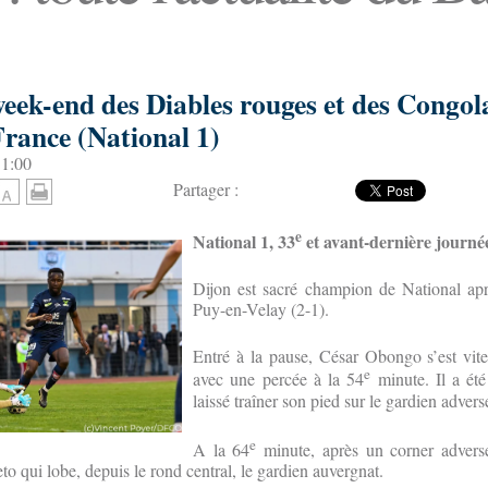
week-end des Diables rouges et des Congola
France (National 1)
11:00
Partager :
e
National 1, 33
et avant-dernière journé
Dijon est sacré champion de National ap
Puy-en-Velay (2-1).
Entré à la pause, César Obongo s’est vit
e
avec une percée à la 54
minute. Il a été
laissé traîner son pied sur le gardien adverse
e
A la 64
minute, après un corner adverse
o qui lobe, depuis le rond central, le gardien auvergnat.