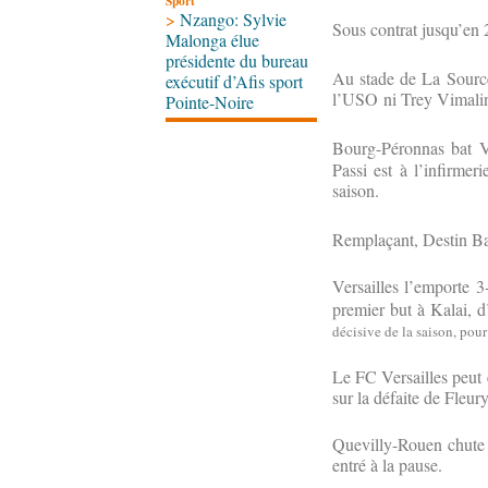
Sport
>
Nzango: Sylvie
Sous contrat jusqu’en 
Malonga élue
présidente du bureau
Au stade de La Source
exécutif d’Afis sport
l’USO ni Trey Vimalin,
Pointe-Noire
Bourg-Péronnas bat Va
Passi est à l’infirmer
saison.
Remplaçant, Destin Ban
Versailles l’emporte 
premier but à Kalai, d
décisive de la saison, pour
Le FC Versailles peut e
sur la défaite de Fleur
Quevilly-Rouen chute à
entré à la pause.