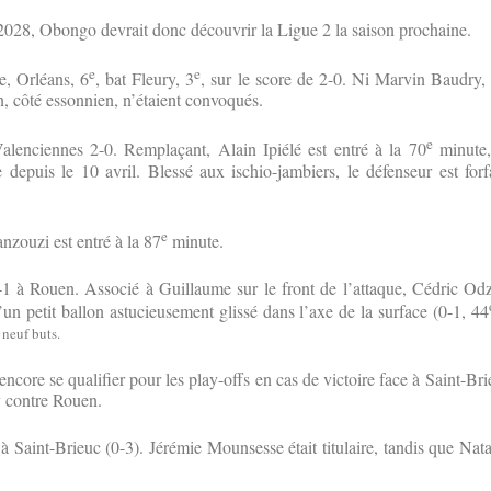
2028, Obongo devrait donc découvrir la Ligue 2 la saison prochaine.
e
e
, Orléans, 6
, bat Fleury, 3
, sur le score de 2-0. Ni Marvin Baudry,
 côté essonnien, n’étaient convoqués.
e
lenciennes 2-0. Remplaçant, Alain Ipiélé est entré à la 70
minute
ie depuis le 10 avril. Blessé aux ischio-jambiers, le défenseur est forf
e
zouzi est entré à la 87
minute.
3-1 à Rouen. Associé à Guillaume sur le front de l’attaque, Cédric O
’un petit ballon astucieusement glissé dans l’axe de la surface (0-1, 44
 neuf buts.
ncore se qualifier pour les play-offs en cas de victoire face à Saint-Br
y contre Rouen.
 Saint-Brieuc (0-3). Jérémie Mounsesse était titulaire, tandis que Na