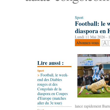
Sport
Football: le 
diaspora en 
Lundi 11 Mai 2026 - 
Abonnez-vous
Lire aussi :
Sport
>
Football, le week-
end des Diables
rouges et des
Congolais de la
diaspora en Coupes
d'Europe (matches
aller du 3e tour)
lance rapidement Barret