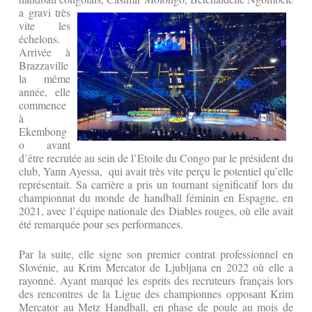
a gravi
très
vite les
échelons.
Arrivée à
Brazzaville
la même
année, elle
commence
à
Ekembong
o avant
d’être recrutée au sein de l’Etoile du Congo par le président du
club, Yann Ayessa, qui avait très vite perçu le potentiel qu’elle
représentait. Sa carrière a pris un tournant significatif lors du
championnat du monde de handball féminin en Espagne, en
2021, avec l’équipe nationale des Diables rouges, où elle avait
été remarquée pour ses performances.
Par la suite, elle signe son premier contrat professionnel en
Slovénie, au Krim Mercator de Ljubljana en 2022 où elle a
rayonné. Ayant marqué les esprits des recruteurs français lors
des rencontres de la Ligue des championnes opposant Krim
Mercator au Metz Handball, en phase de poule au mois de