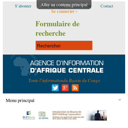
Aller au contenu principal
S’abonner
Voir les offres
Newsletter
Contact
Se connecter
Formulaire de
recherche
Toute l’information
du Bassin du Congo
Menu principal