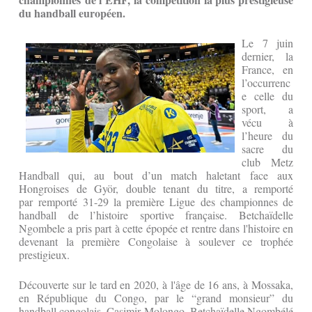
du handball européen.
Le 7 juin
dernier, la
France, en
l’occurrenc
e celle du
sport, a
vécu à
l’heure du
sacre du
club Metz
Handball qui, au bout d’un match haletant face aux
Hongroises de Györ, double tenant du titre, a remporté
par remporté 31-29 la première Ligue des championnes de
handball de l’histoire sportive française. Betchaïdelle
Ngombele a pris part à cette épopée et rentre dans l'histoire en
devenant la première Congolaise à soulever ce trophée
prestigieux.
Découverte sur le tard en 2020, à l'âge de 16 ans, à Mossaka,
en République du Congo, par le “grand monsieur” du
handball congolais, Casimir Molongo, Betchaïdelle Ngombélé