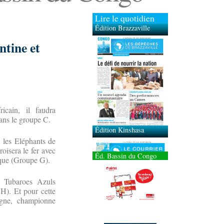
Lire le quotidien
Édition Brazzaville
ntine et
Édition Kinshasa
icain, il faudra
dans le groupe C.
: les Eléphants de
oisera le fer avec
Éd. Bassin du Congo
ique (Groupe G).
s Tubaroes Azuls
H). Et pour cette
agne, championne