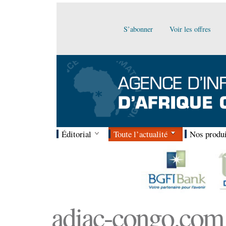
S’abonner
Voir les offres
Éditorial
Toute l’actualité
Nos produi
adiac-congo.com :