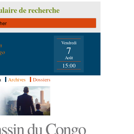
laire de recherche
Vendredi
n
7
go
Août
15:00
a
Archives
Dossiers
Bassin du Congo