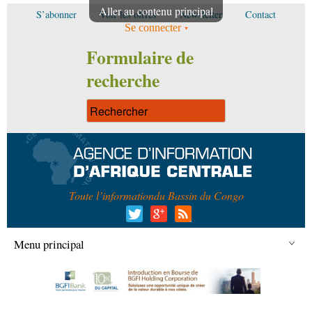
Aller au contenu principal
S’abonner
Voir les offres
Newsletter
Contact
Se connecter
Formulaire de
recherche
Toute l’information
du Bassin du Congo
Menu principal