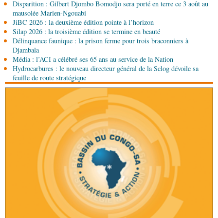
République du Congo mise sur sa diaspora
Disparition : Gilbert Djombo Bomodjo sera porté en terre ce 3 août au
mausolée Marien-Ngouabi
JiBC 2026 : la deuxième édition pointe à l’horizon
08-08-2026 00:45
Silap 2026 : la troisième édition se termine en beauté
Politique
Débat d’orientation budgétaire: le
Délinquance faunique : la prison ferme pour trois braconniers à
gouvernement présente sa politique économique et
Djambala
sociale 2027-2029 au Parlement
Média : l’ACI a célébré ses 65 ans au service de la Nation
08-08-2026 00:30
Hydrocarbures : le nouveau directeur général de la Sclog dévoile sa
Société
Assainissement et développement local :
feuille de route stratégique
les Nations unies réitèrent leur soutien au Congo