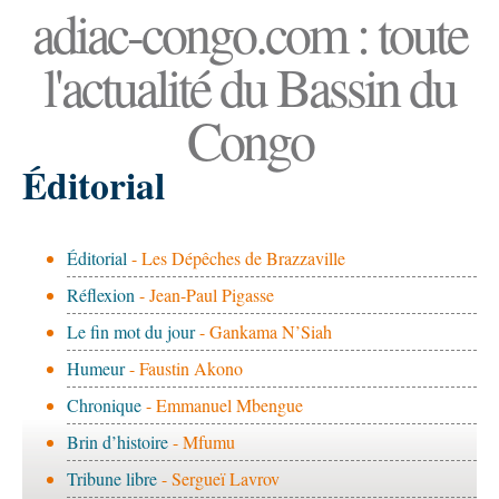
adiac-congo.com : toute
l'actualité du Bassin du
Congo
Éditorial
Éditorial
- Les Dépêches de Brazzaville
Réflexion
- Jean-Paul Pigasse
Le fin mot du jour
- Gankama N’Siah
Humeur
- Faustin Akono
Chronique
- Emmanuel Mbengue
Brin d’histoire
- Mfumu
Tribune libre
- Sergueï Lavrov