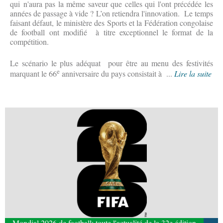
qui n'aura pas la même saveur que celles qui l'ont précédée les
années de passage à vide ? L’on retiendra l'innovation. Le temps
faisant défaut, le ministère des Sports et la Fédération congolaise
de football ont modifié à titre exceptionnel le format de la
compétition.
Le scénario le plus adéquat pour être au menu des festivités
e
marquant le 66
anniversaire du pays consistait à ...
Lire la suite
Mondial 2026 de football: toute l'actualité de la 32e édition