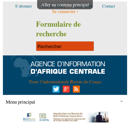
Aller au contenu principal
S’abonner
Voir les offres
Newsletter
Contact
Se connecter
Formulaire de
recherche
Toute l’information
du Bassin du Congo
Menu principal