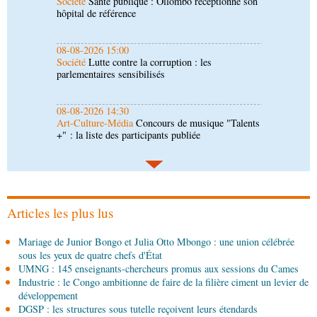
Société
Lutte contre la corruption : les
parlementaires sensibilisés
08-08-2026 14:30
Art-Culture-Média
Concours de musique "Talents
+" : la liste des participants publiée
08-08-2026 01:25
Environnement
Forêts : des techniciens formés à
l'utilisation d'un logiciel d'évaluation des
émissions
08-08-2026 01:15
Afrique-Monde
Congo-Mali : les deux pays
envisagent le renforcement de leur coopération
agricole
Articles les plus lus
08-08-2026 01:13
Mariage de Junior Bongo et Julia Otto Mbongo : une union célébrée
Économie
Marché boursier : la Banque postale du
sous les yeux de quatre chefs d'État
Congo officialise son entrée à la BVMAC
UMNG : 145 enseignants-chercheurs promus aux sessions du Cames
Industrie : le Congo ambitionne de faire de la filière ciment un levier de
08-08-2026 01:00
développement
Société
Accélération du développement: la
DGSP : les structures sous tutelle reçoivent leurs étendards