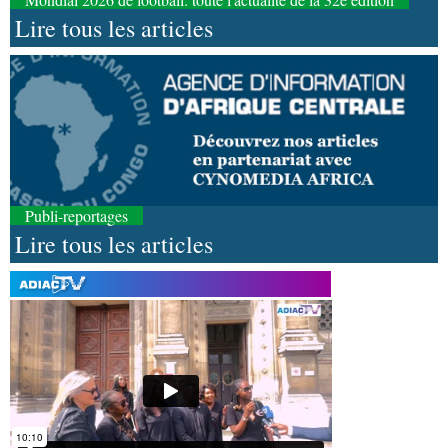
Lire tous les articles
Publi-reportages
Lire tous les articles
09-08-2026 10:53
Afrique-Monde
Autonomisation des femmes : une
soirée de gala organisée en Angola en faveur de
l’Opdad
09-08-2026 10:38
Art-Culture-Média
Cinéma: le film congolais «
Es’crim» promeut la lutte contre la délinquance
juvénile par le sport