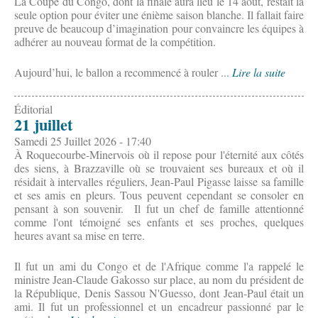
La Coupe du Congo, dont la finale aura lieu le 14 août, restait la
seule option pour éviter une énième saison blanche. Il fallait faire
preuve de beaucoup d’imagination pour convaincre les équipes à
adhérer au nouveau format de la compétition.
Aujourd’hui, le ballon a recommencé à rouler ...
Lire la suite
Éditorial
21 juillet
Samedi 25 Juillet 2026 - 17:40
À Roquecourbe-Minervois où il repose pour l'éternité aux côtés
des siens, à Brazzaville où se trouvaient ses bureaux et où il
résidait à intervalles réguliers, Jean-Paul Pigasse laisse sa famille
et ses amis en pleurs. Tous peuvent cependant se consoler en
pensant à son souvenir. Il fut un chef de famille attentionné
comme l'ont témoigné ses enfants et ses proches, quelques
heures avant sa mise en terre.
Il fut un ami du Congo et de l'Afrique comme l'a rappelé le
ministre Jean-Claude Gakosso sur place, au nom du président de
la République, Denis Sassou N'Guesso, dont Jean-Paul était un
ami. Il fut un professionnel et un encadreur passionné par le