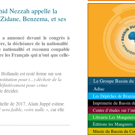
l’ambassade du Venezue
l'événement
hid Nezzah appelle la
 Zidane, Benzema, et ses
e, a annoncé devant le congrès à
bre, la déchéance de la nationalité
e nationalité et reconnu coupable
re les Français qui n’ont que celle-
Hollande est resté ferme sur son
stitution pour (...) déchoir de la
Le Groupe Bassin d
définitivement pour
crime
Adiac
e décider.
Les Dépêches de Brazzav
Imprimerie du Bassin 
ntielle de 2017, Alain Juppé estime
é sera faible, voire nulle
», car elle
Centre d’études sur l’in
Librairie Les Manguiers
Éditions les Manguiers
Musée du Bassin du Co