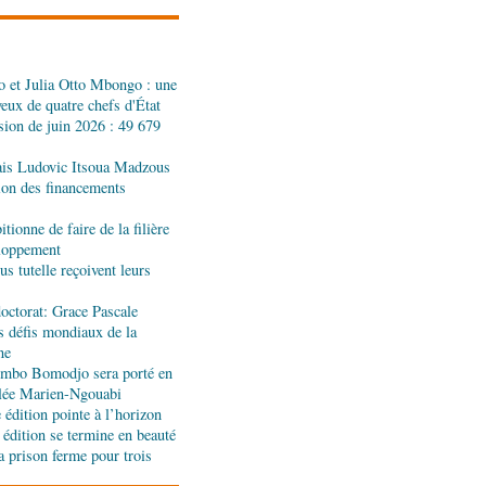
réalités du CHU-B
 et Julia Otto Mbongo : une
tions : Pierre Ngolo et
yeux de quatre chefs d'État
ases d’une collaboration
sion de juin 2026 : 49 679
ais Ludovic Itsoua Madzous
ique : les sanctions de
tion des financements
silencieuse pour le
tionne de faire de la filière
eloppement
s tutelle reçoivent leurs
 accord signé à Pointe-
n des produits forestiers
octorat: Grace Pascale
s défis mondiaux de la
ne
oi de gala se poursuit
jombo Bomodjo sera porté en
olée Marien-Ngouabi
édition pointe à l’horizon
 édition se termine en beauté
a prison ferme pour trois
nniversaire de la
nt Hugo Chávez :