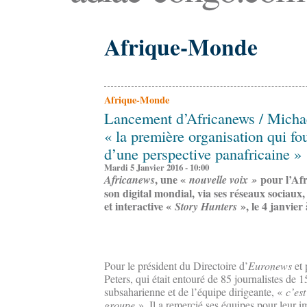
Afrique-Monde
Afrique-Monde
Lancement d’Africanews / Michae
« la première organisation qui fo
d’une perspective panafricaine »
Mardi 5 Janvier 2016 - 10:00
, une «
pour l’Af
Africanews
nouvelle voix »
son digital mondial, via ses réseaux sociau
et interactive «
», le 4 janvie
Story Hunters
Pour le président du Directoire d’
Euronews
et 
Peters, qui était entouré de 85 journalistes de 1
subsaharienne et de l’équipe dirigeante, «
c’est
groupe
». Il a remercié ses équipes pour leur 