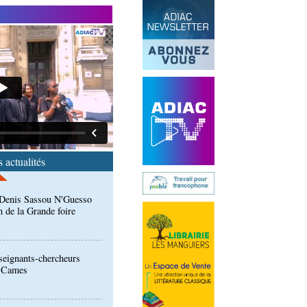
ntre des Congolais de
: Denis Sassou N'Guesso
n de la Grande foire
 actualités
eignants-chercheurs
u Cames
ion de la Gfac : le défi
produits alimentaires de