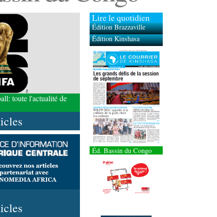
Lire le quotidien
Édition Brazzaville
Édition Kinshasa
l: toute l'actualité de
ticles
Éd. Bassin du Congo
ticles