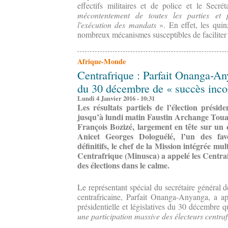
effectifs militaires et de police et le Sec
mécontentement de toutes les parties et 
l'exécution des mandats
». En effet, les qui
nombreux mécanismes susceptibles de faciliter 
Afrique-Monde
Centrafrique : Parfait Onanga-Any
du 30 décembre de « succès inco
Lundi 4 Janvier 2016 - 10:31
Les résultats partiels de l’élection présid
jusqu’à lundi matin Faustin Archange Toua
François Bozizé, largement en tête sur un q
Anicet Georges Dologuélé, l’un des favo
définitifs, le chef de la Mission intégrée mul
Centrafrique (Minusca) a appelé les Centraf
des élections dans le calme.
Le représentant spécial du secrétaire général 
centrafricaine, Parfait Onanga-Anyanga, a ap
présidentielle et législatives du 30 décembre qu
une participation massive des électeurs centraf