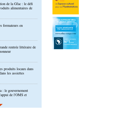
es formateurs en
ande rentrée littéraire de
'honneur
es produits locaux dans
dans les assiettes
a : le gouvernement
l'appui de l'OMS et
ira Leonie, nouvelle
que 1xBet Congo-
ionale: la Commission