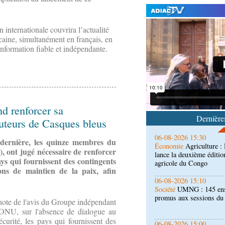
 internationale couvrira l’actualité
caine, simultanément en français, en
 information fiable et indépendante.
06-08-2026 16:30
Société
Diaspora : renco
l'étranger à Brazzaville
06-08-2026 15:30
Économie
Agriculture 
d renforcer sa
lance la deuxième éditio
Dernières
agricole du Congo
buteurs de Casques bleus
06-08-2026 15:10
 dernière, les quinze membres du
Société
UMNG : 145 ens
, ont jugé nécessaire de renforcer
promus aux sessions d
ays qui fournissent des contingents
ons de maintien de la paix, afin
06-08-2026 15:00
Économie
Deuxième édit
d’offrir à la nation des 
 note de l'avis du Groupe indépendant
qualité
l’ONU, sur l'absence de dialogue au
curité, les pays qui fournissent des
06-08-2026 15:00