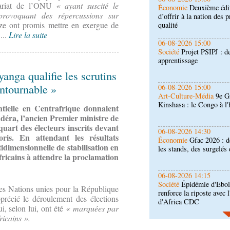
rétariat de l’ONU
« ayant suscité le
Société
Projet PSIPJ : d
provoquant des répercussions sur
apprentissage
nze ont promis mettre en exergue de
...
Lire la suite
06-08-2026 15:00
Art-Culture-Média
9e Gr
Kinshasa : le Congo à l
anga qualifie les scrutins
ntournable »
06-08-2026 14:30
Économie
Gfac 2026 : d
les stands, des surgelés 
entielle en Centrafrique donnaient
déra, l’ancien Premier ministre
de
uart des électeurs inscrits devant
06-08-2026 14:15
ris. En attendant les résultats
Société
Épidémie d'Ebol
tidimensionnelle de stabilisation en
renforce la riposte avec 
ricains à attendre la proclamation
d'Africa CDC
06-08-2026 12:38
Sport
Communiqué : Sam
des Nations unies pour la République
ambassadrice de la mar
précié le déroulement des élections
Brazzaville
i, selon lui, ont été
« marquées par
ricains ».
06-08-2026 09:30
Politique
Assemblée nat