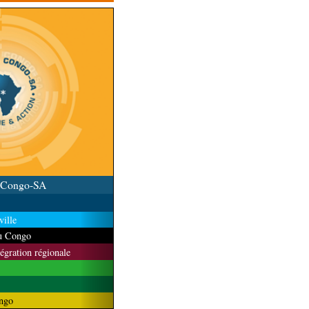
la au Congo célèbre
u Congo-SA
ille
du Congo
tégration régionale
ngo