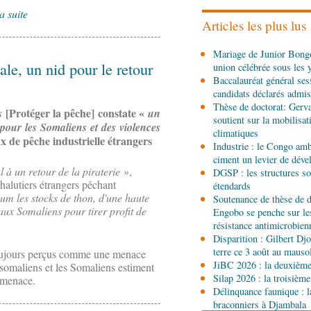
Ecofin s’imprègne des 
a suite
Articles les plus lus
06-08-2026 08:45
Mariage de Junior Bongo
Politique
Vie des institu
ale, un nid pour le retour
union célébrée sous les 
Pierre Oba jettent les b
Baccalauréat général ses
fructueuse
candidats déclarés admis
06-08-2026 08:30
Thèse de doctorat: Gerv
[Protéger la pêche] constate «
s
un
Afrique-Monde
Centrafr
soutient sur la mobilisa
pour les Somaliens et des violences
l'ONU cachent la guerre 
climatiques
x de pêche industrielle étrangers
contrôle des ressources
Industrie : le Congo ambi
ciment un levier de dév
05-08-2026 22:10
 à un retour de la piraterie
»,
DGSP : les structures sou
Économie
Economie : un
chalutiers étrangers pêchant
étendards
Noire pour la valorisatio
um les stocks de thon, d'une haute
Soutenance de thèse de d
non ligneux
ux Somaliens pour tirer profit de
Engobo se penche sur le
05-08-2026 17:32
résistance antimicrobien
Sport
Handball: le tourn
Disparition : Gilbert D
terre ce 3 août au maus
toujours perçus comme une menace
JiBC 2026 : la deuxième 
somaliens et les Somaliens estiment
Silap 2026 : la troisième
e menace.
05-08-2026 13:10
Délinquance faunique : l
Art-Culture-Média
72e a
braconniers à Djambala
naissance du commanda