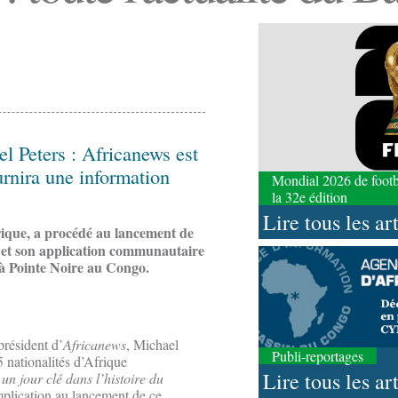
l Peters : Africanews est
urnira une information
Mondial 2026 de footbal
la 32e édition
Lire tous les ar
rique, a procédé au lancement de
x, et son application communautaire
r à Pointe Noire au Congo.
président d’
Africanews
, Michael
Publi-reportages
5 nationalités d’Afrique
Lire tous les ar
 un jour clé dans l’histoire du
implication au lancement de ce