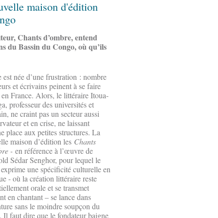
velle maison d'édition
ongo
iteur, Chants d’ombre, entend
ins du Bassin du Congo, où qu’ils
e est née d’une frustration : nombre
urs et écrivains peinent à se faire
 en France. Alors, le littéraire Itoua-
a, professeur des universités et
in, ne craint pas un secteur aussi
vateur et en crise, ne laissant
e place aux petites structures. La
lle maison d’édition les
Chants
re -
en référence à l’œuvre de
ld Sédar Senghor, pour lequel le
 exprime une spécificité culturelle en
e - où la création littéraire reste
tiellement orale et se transmet
nt en chantant – se lance dans
nture sans le moindre soupçon du
. Il faut dire que le fondateur baigne