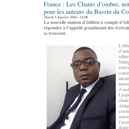
France : Les Chants d’ombre, nou
pour les auteurs du Bassin du C
Mardi 5 Janvier 2016 - 12:00
La nouvelle maison d’édition à compte d’éd
répondre à l’appétit grandissant des écriva
se trouvent.
L’idé
d’aute
éditer
Nding
écriva
conser
aucun
nouve
d’omb
Léopo
chant
Afriqu
essen
souve
l’ave
doute