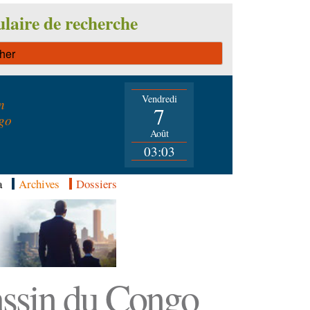
laire de recherche
Vendredi
n
7
go
Août
03:03
a
Archives
Dossiers
Bassin du Congo