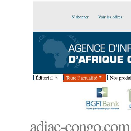
S’abonner
Voir les offres
Éditorial
Toute l’actualité
Nos produi
adiac-congo.com :