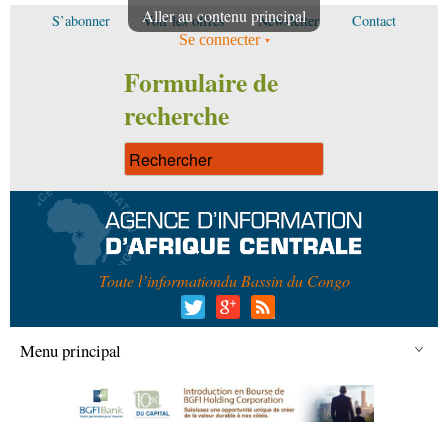
Aller au contenu principal
S’abonner
Voir les offres
Newsletter
Contact
Se connecter
Formulaire de
recherche
Toute l’information
du Bassin du Congo
Menu principal