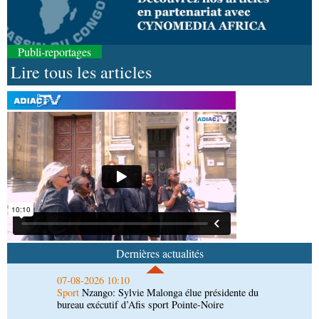
Publi-reportages
Lire tous les articles
07-08-2026 11:03
Sport
Football, le week-end des Diables rouges et
des Congolais de la diaspora en Coupes d'Europe
(matches aller du 3e tour)
07-08-2026 10:18
Afrique-Monde
Afrique de l'Ouest : les mafias du
numérique inventent une nouvelle traite humaine
07-08-2026 10:10
Sport
Nzango: Sylvie Malonga élue présidente du
bureau exécutif d’Afis sport Pointe-Noire
Dernières actualités
06-08-2026 16:30
Société
Diaspora : rencontre des Congolais de
l'étranger à Brazzaville