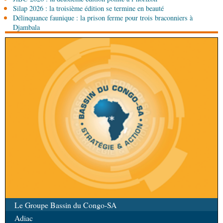
Afrique-Monde
Centrafrique : les sanctions de
Silap 2026 : la troisième édition se termine en beauté
l'ONU cachent la guerre silencieuse pour le
Délinquance faunique : la prison ferme pour trois braconniers à
contrôle des ressources
Djambala
Le Groupe Bassin du Congo-SA
Adiac