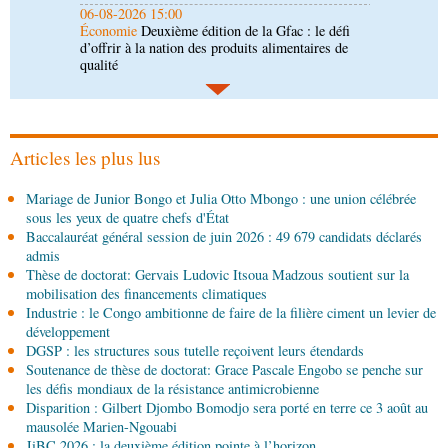
06-08-2026 14:30
Économie
Gfac 2026 : des produits locaux dans
les stands, des surgelés dans les assiettes
06-08-2026 14:15
Société
Épidémie d'Ebola : le gouvernement
renforce la riposte avec l'appui de l'OMS et
d'Africa CDC
Articles les plus lus
06-08-2026 12:38
Mariage de Junior Bongo et Julia Otto Mbongo : une union célébrée
Sport
Communiqué : Samira Leonie, nouvelle
sous les yeux de quatre chefs d'État
ambassadrice de la marque 1xBet Congo-
Baccalauréat général session de juin 2026 : 49 679 candidats déclarés
Brazzaville
admis
06-08-2026 09:30
Thèse de doctorat: Gervais Ludovic Itsoua Madzous soutient sur la
Politique
Assemblée nationale: la Commission
mobilisation des financements climatiques
Ecofin s’imprègne des réalités du CHU-B
Industrie : le Congo ambitionne de faire de la filière ciment un levier de
développement
DGSP : les structures sous tutelle reçoivent leurs étendards
06-08-2026 08:45
Soutenance de thèse de doctorat: Grace Pascale Engobo se penche sur
Politique
Vie des institutions : Pierre Ngolo et
les défis mondiaux de la résistance antimicrobienne
Pierre Oba jettent les bases d’une collaboration
Disparition : Gilbert Djombo Bomodjo sera porté en terre ce 3 août au
fructueuse
mausolée Marien-Ngouabi
06-08-2026 08:30
JiBC 2026 : la deuxième édition pointe à l’horizon