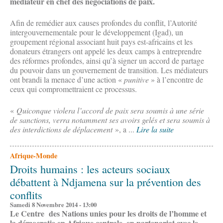
médiateur en chef des négociations de paix.
Afin de remédier aux causes profondes du conflit, l’Autorité
intergouvernementale pour le développement (Igad), un
groupement régional associant huit pays est-africains et les
donateurs étrangers ont appelé les deux camps à entreprendre
des réformes profondes, ainsi qu’à signer un accord de partage
du pouvoir dans un gouvernement de transition. Les médiateurs
ont brandi la menace d’une action «
punitive
» à l’encontre de
ceux qui compromettraient ce processus.
«
Quiconque violera l’accord de paix sera soumis à une série
de sanctions, verra notamment ses avoirs gelés et sera soumis à
des interdictions de déplacement
», a ...
Lire la suite
Afrique-Monde
Droits humains : les acteurs sociaux
débattent à Ndjamena sur la prévention des
conflits
Samedi 8 Novembre 2014 - 13:00
Le Centre des Nations unies pour les droits de l’homme et
la démocratie en Afrique centrale, en partenariat avec le