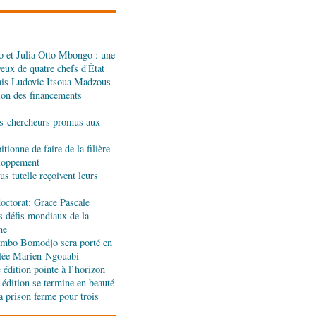
dans les assiettes
 et Julia Otto Mbongo : une
a : le gouvernement
yeux de quatre chefs d'État
l'appui de l'OMS et
ais Ludovic Itsoua Madzous
tion des financements
ira Leonie, nouvelle
s-chercheurs promus aux
que 1xBet Congo-
tionne de faire de la filière
eloppement
s tutelle reçoivent leurs
ionale: la Commission
réalités du CHU-B
octorat: Grace Pascale
s défis mondiaux de la
ne
tions : Pierre Ngolo et
jombo Bomodjo sera porté en
ases d’une collaboration
olée Marien-Ngouabi
édition pointe à l’horizon
 édition se termine en beauté
a prison ferme pour trois
ique : les sanctions de
silencieuse pour le