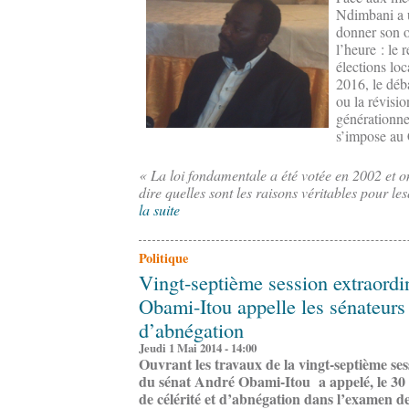
Ndimbani a u
donner son o
l’heure : le 
élections loc
2016, le déb
ou la révisio
générationnel
s’impose au
« La loi fondamentale a été votée en 2002 et o
dire quelles sont les raisons véritables pour les
la suite
Politique
Vingt-septième session extraordi
Obami-Itou appelle les sénateurs 
d’abnégation
Jeudi 1 Mai 2014 - 14:00
Ouvrant les travaux de la vingt-septième ses
du sénat André Obami-Itou a appelé, le 30 av
de célérité et d’abnégation dans l’examen de