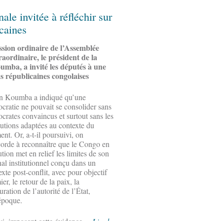
le invitée à réfléchir sur
icaines
ession ordinaire de l’Assemblée
raordinaire, le président de la
mba, a invité les députés à une
ns républicaines congolaises
in Koumba a indiqué qu’une
cratie ne pouvait se consolider sans
crates convaincus et surtout sans les
itutions adaptées au contexte du
nt. Or, a-t-il poursuivi, on
corde à reconnaître que le Congo en
tion met en relief les limites de son
nal institutionnel conçu dans un
exte post-conflit, avec pour objectif
er, le retour de la paix, la
uration de l’autorité de l’État,
 époque.