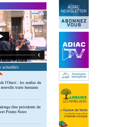
end des Diables rouges et
spora en Coupes d'Europe
r)
de l'Ouest : les mafias du
 nouvelle traite humaine
 actualités
longa élue présidente du
port Pointe-Noire
ntre des Congolais de