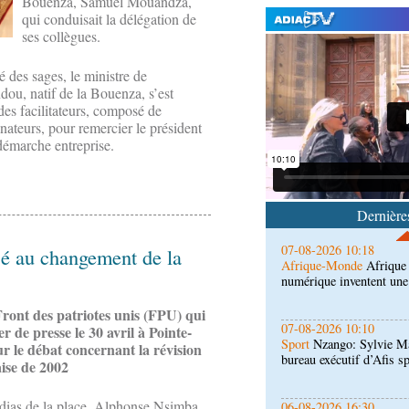
Bouenza, Samuel Mouandza,
qui conduisait la délégation de
ses collègues.
é des sages, le ministre de
dou, natif de la Bouenza, s’est
07-08-2026 11:03
Sport
Football, le week-
des facilitateurs, composé de
des Congolais de la dia
ateurs, pour remercier le président
(matches aller du 3e tou
 démarche entreprise.
07-08-2026 10:18
Afrique-Monde
Afrique 
numérique inventent une
Dernières
07-08-2026 10:10
sé au changement de la
Sport
Nzango: Sylvie Ma
bureau exécutif d’Afis s
ont des patriotes unis (FPU) qui
06-08-2026 16:30
 de presse le 30 avril à Pointe-
Société
Diaspora : renco
ur le débat concernant la révision
l'étranger à Brazzaville
ise de 2002
dias de la place, Alphonse Nsimba
06-08-2026 15:30