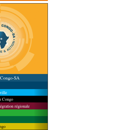
u Congo-SA
ille
du Congo
tégration régionale
ngo