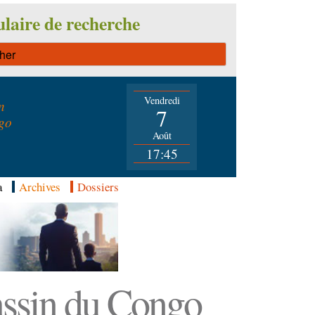
laire de recherche
Vendredi
n
7
go
Août
17:45
a
Archives
Dossiers
Bassin du Congo