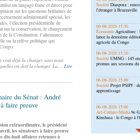
Économie
Agriculture 
tilisé un langage franc et direct pour
lance la deuxième éditio
pinion sur les questions brûlantes de
agricole du Congo
recensement administratif spécial, les
ales, l’élection présidentielle de
06-08-2026 15:10
at sur la conservation, le changement
Société
UMNG : 145 ens
n de la Constitution, l’alternance
promus aux sessions d
le ou la relève politique qui
 Congo.
06-08-2026 15:00
Société
Projet PSIPJ : d
n veut déjà la changer sans nous
apprentissage
quelles on doit la changer. La ...
Lire
06-08-2026 15:00
Art-Culture-Média
9e Gr
Kinshasa : le Congo à l
naire du Sénat : André
à faire preuve
06-08-2026 15:00
Économie
Deuxième édit
d’offrir à la nation des 
qualité
sion extraordinaire, le président
ril, les sénateurs à faire preuve
06-08-2026 14:30
s dix-huit affaires retenues à
Économie
Gfac 2026 : d