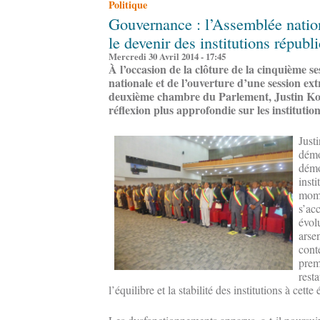
Politique
Gouvernance : l’Assemblée nationa
le devenir des institutions républ
Mercredi 30 Avril 2014 - 17:45
À l’occasion de la clôture de la cinquième s
nationale et de l’ouverture d’une session ext
deuxième chambre du Parlement, Justin Kou
réflexion plus approfondie sur les institutio
Just
démo
démo
inst
mome
s’ac
évolu
arse
cont
premi
resta
l’équilibre et la stabilité des institutions à cette