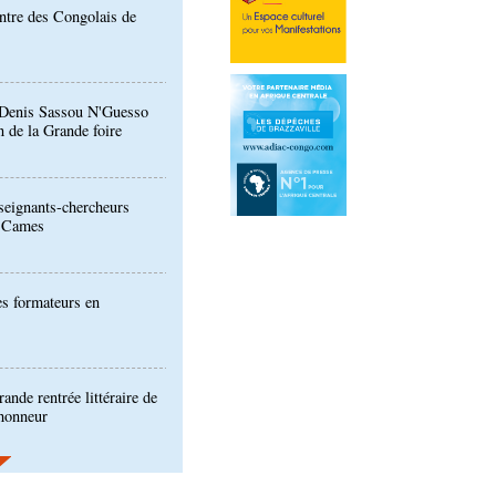
: Denis Sassou N'Guesso
n de la Grande foire
eignants-chercheurs
u Cames
es formateurs en
ande rentrée littéraire de
'honneur
ion de la Gfac : le défi
produits alimentaires de
es produits locaux dans