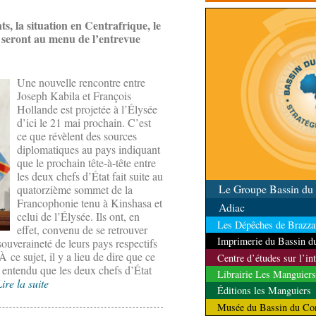
contrôle des ressources
s, la situation en Centrafrique, le
 seront au menu de l’entrevue
Une nouvelle rencontre entre
Joseph Kabila et François
Hollande est projetée à l’Élysée
d’ici le 21 mai prochain. C’est
ce que révèlent des sources
diplomatiques au pays indiquant
que le prochain tête-à-tête entre
les deux chefs d’État fait suite au
Le Groupe Bassin d
quatorzième sommet de la
Francophonie tenu à Kinshasa et
Adiac
celui de l’Élysée. Ils ont, en
Les Dépêches de Brazzav
effet, convenu de se retrouver
Imprimerie du Bassin 
souveraineté de leurs pays respectifs
ce sujet, il y a lieu de dire que ce
Centre d’études sur l’in
t entendu que les deux chefs d’État
Librairie Les Manguiers
ire la suite
Éditions les Manguiers
Musée du Bassin du Co