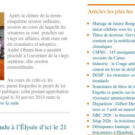
les stands, des surgelés 
Articles les plus lus
Après la clôture de la trente-
06-08-2026 14:15
cinquième session ordinaire,
Mariage de Junior Bongo
Société
Épidémie d'Ebol
session au cours de laquelle les
union célébrée sous les 
renforce la riposte avec 
sénateurs se sont penchés sur
Thèse de doctorat: Gerv
d'Africa CDC
vingt-six affaires, dont onze ont
soutient sur la mobilisa
été examinées et adoptées,
06-08-2026 12:38
climatiques
André Obami-Itou a aussitôt
Sport
Communiqué : Sam
UMNG : 145 enseignant
procédé à l’ouverture de la vingt-
ambassadrice de la mar
sessions du Cames
septième, dite session
Brazzaville
Industrie : le Congo ambi
extraordinaire.
ciment un levier de dév
06-08-2026 09:30
DGSP : les structures sou
Politique
Assemblée nat
Au cours de celle-ci, les
étendards
Ecofin s’imprègne des 
es, parmi lesquelles le projet de loi
Soutenance de thèse de d
e publique, celui portant approbation
Engobo se penche sur le
igné le 30 janvier 2014 entre la
06-08-2026 08:45
résistance antimicrobien
re la suite
Politique
Vie des institu
Disparition : Gilbert D
Pierre Oba jettent les b
terre ce 3 août au maus
fructueuse
JiBC 2026 : la deuxième 
Silap 2026 : la troisième
06-08-2026 08:30
du à l’Élysée d’ici le 21
Délinquance faunique : l
Afrique-Monde
Centrafr
braconniers à Djambala
l'ONU cachent la guerre 