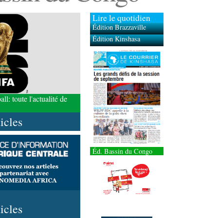
Lire le quotidien
Édition Brazzaville
Édition Kinshasa
l: toute l'actualité de
ticles
Éd. Bassin du Congo
ticles