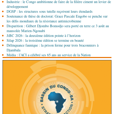
Industrie : le Congo ambitionne de faire de la filière ciment un levier de
07-08-2026 11:03
développement
Sport
Football, le week-end des Diables rouges et
DGSP : les structures sous tutelle reçoivent leurs étendards
des Congolais de la diaspora en Coupes d'Europe
Soutenance de thèse de doctorat: Grace Pascale Engobo se penche sur
(matches aller du 3e tour)
les défis mondiaux de la résistance antimicrobienne
Disparition : Gilbert Djombo Bomodjo sera porté en terre ce 3 août au
07-08-2026 10:15
mausolée Marien-Ngouabi
Afrique-Monde
Afrique de l'Ouest : les mafias du
JiBC 2026 : la deuxième édition pointe à l’horizon
numérique inventent une nouvelle traite humaine
Silap 2026 : la troisième édition se termine en beauté
Délinquance faunique : la prison ferme pour trois braconniers à
07-08-2026 10:15
Djambala
Sport
Nzango: Sylvie Malonga élue présidente du
Média : l’ACI a célébré ses 65 ans au service de la Nation
bureau exécutif d’Afis sport Pointe-Noire