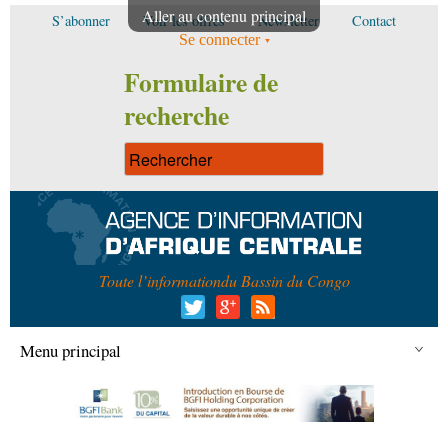
Aller au contenu principal
S’abonner
Voir les offres
Newsletter
Contact
Se connecter
Formulaire de
recherche
Toute l’information
du Bassin du Congo
Menu principal