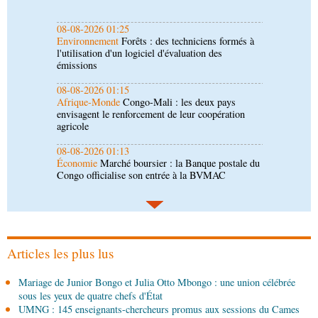
émissions
08-08-2026 01:15
Afrique-Monde
Congo-Mali : les deux pays
envisagent le renforcement de leur coopération
agricole
08-08-2026 01:13
Économie
Marché boursier : la Banque postale du
Congo officialise son entrée à la BVMAC
08-08-2026 01:00
Société
Accélération du développement: la
République du Congo mise sur sa diaspora
08-08-2026 00:45
Politique
Débat d’orientation budgétaire: le
gouvernement présente sa politique économique et
sociale 2027-2029 au Parlement
Articles les plus lus
08-08-2026 00:30
Mariage de Junior Bongo et Julia Otto Mbongo : une union célébrée
Société
Assainissement et développement local :
sous les yeux de quatre chefs d'État
les Nations unies réitèrent leur soutien au Congo
UMNG : 145 enseignants-chercheurs promus aux sessions du Cames