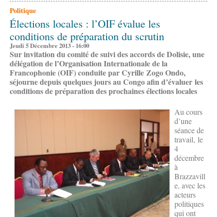
Politique
Élections locales : l’OIF évalue les
conditions de préparation du scrutin
Jeudi 5 Décembre 2013 - 16:00
Sur invitation du comité de suivi des accords de Dolisie, une
délégation de l’Organisation Internationale de la
Francophonie (OIF) conduite par Cyrille Zogo Ondo,
séjourne depuis quelques jours au Congo afin d’évaluer les
conditions de préparation des prochaines élections locales
Au cours
d’une
séance de
travail, le
4
décembre
à
Brazzavill
e, avec les
acteurs
politiques
qui ont