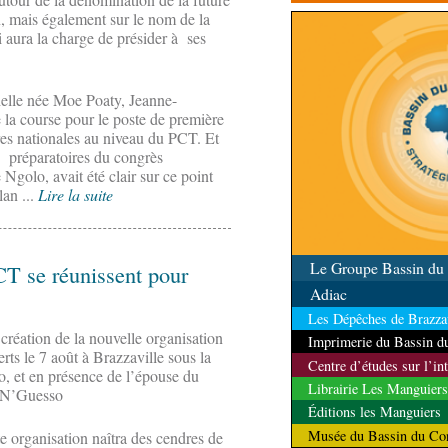
contrôle des ressources
n, mais également sur le nom de la
i aura la charge de présider à ses
elle née Moe Poaty, Jeanne-
la course pour le poste de première
ires nationales au niveau du PCT. Et
ux préparatoires du congrès
e Ngolo, avait été clair sur ce point
lan ...
Lire la suite
Le Groupe Bassin d
CT se réunissent pour
Adiac
Les Dépêches de Brazzav
 création de la nouvelle organisation
Imprimerie du Bassin 
rts le 7 août à Brazzaville sous la
Centre d’études sur l’in
lo, et en présence de l’épouse du
Librairie Les Manguiers
u N’Guesso
Éditions les Manguiers
Musée du Bassin du Co
e organisation naîtra des cendres de