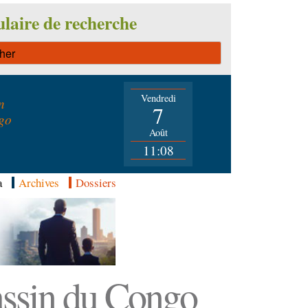
laire de recherche
Vendredi
n
7
go
Août
11:08
a
Archives
Dossiers
Bassin du Congo