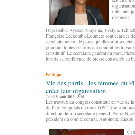
organisatio
militante qu
destinées.
Déjà Esther Ayissou-Gayama, Evelyne Tchitch
Françoise Leckomba-Loumeto sont écartées de 
secrétaire nationale parce qu’elles sont secréta
pourtant, toutes les trois ont conduit les trava
constitutif. Le secrétaire général du parti, Pierr
lors de sa conférence de presse consacrée au bi
Politique
Vie des partis : les femmes du P
créer leur organisation
Jeudi 8 Août 2013 - 3:40
Les travaux du congrès constitutif en vue de la
du Parti congolais du travail (PCT) se sont ouve
direction de son secrétaire général, Pierre Ngo
président du comité central, Antoinette Sasso
Cett