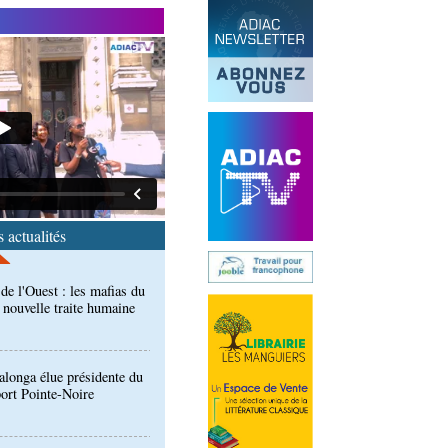
end des Diables rouges et
spora en Coupes d'Europe
r)
de l'Ouest : les mafias du
 nouvelle traite humaine
 actualités
longa élue présidente du
port Pointe-Noire
ntre des Congolais de