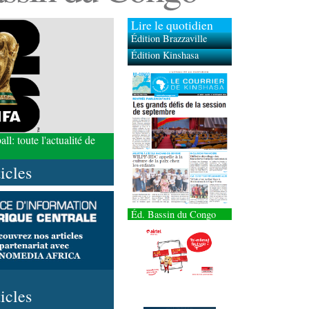
Lire le quotidien
Édition Brazzaville
Édition Kinshasa
l: toute l'actualité de
ticles
Éd. Bassin du Congo
ticles