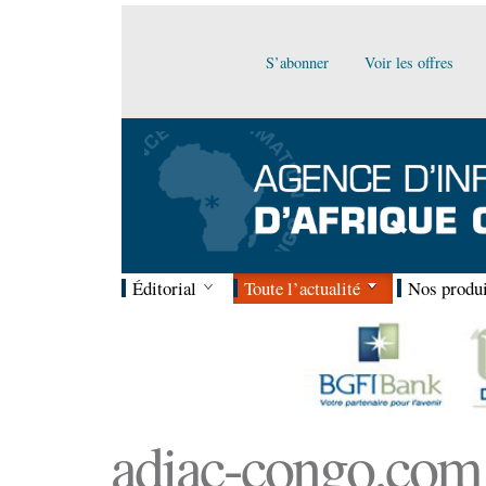
S’abonner
Voir les offres
Éditorial
Toute l’actualité
Nos produi
adiac-congo.com :