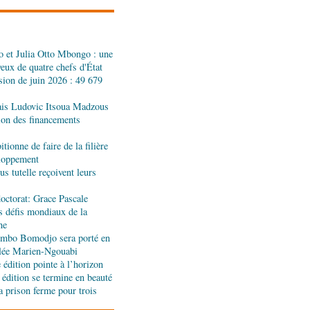
dans les assiettes
 et Julia Otto Mbongo : une
a : le gouvernement
yeux de quatre chefs d'État
l'appui de l'OMS et
sion de juin 2026 : 49 679
ais Ludovic Itsoua Madzous
ira Leonie, nouvelle
tion des financements
que 1xBet Congo-
tionne de faire de la filière
eloppement
s tutelle reçoivent leurs
ionale: la Commission
réalités du CHU-B
octorat: Grace Pascale
s défis mondiaux de la
ne
tions : Pierre Ngolo et
jombo Bomodjo sera porté en
ases d’une collaboration
olée Marien-Ngouabi
édition pointe à l’horizon
 édition se termine en beauté
a prison ferme pour trois
ique : les sanctions de
silencieuse pour le