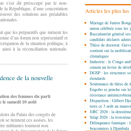
e s’est dit préoccupé par le non-
les stands, des surgelés 
 de la République, d’une concertation
Articles les plus lus
 trouver des solutions aux préalables
06-08-2026 14:15
nationales.
Mariage de Junior Bongo
Société
Épidémie d'Ebol
union célébrée sous les 
renforce la riposte avec 
it que les préparatifs que mènent les
Baccalauréat général ses
d'Africa CDC
enue d’un forum non représentatif et
candidats déclarés admis
rispation de la situation politique, à
06-08-2026 12:38
Thèse de doctorat: Gerv
ainsi à la réconciliation nationale.
Sport
Communiqué : Sam
soutient sur la mobilisa
ambassadrice de la mar
climatiques
Brazzaville
Industrie : le Congo ambi
ciment un levier de dév
06-08-2026 09:30
DGSP : les structures sou
Politique
Assemblée nat
idence de la nouvelle
étendards
Ecofin s’imprègne des 
Soutenance de thèse de d
Engobo se penche sur le
06-08-2026 08:45
résistance antimicrobien
sation des femmes du parti
Politique
Vie des institu
Disparition : Gilbert D
e le samedi 10 août
Pierre Oba jettent les b
terre ce 3 août au maus
fructueuse
JiBC 2026 : la deuxième 
loirs du Palais des congrès de
Silap 2026 : la troisième
où se tiennent ces assises, les
06-08-2026 08:30
Délinquance faunique : l
Afrique-Monde
Centrafr
tre militantes tournent non
braconniers à Djambala
l'ONU cachent la guerre 
utour de la dénomination de la future