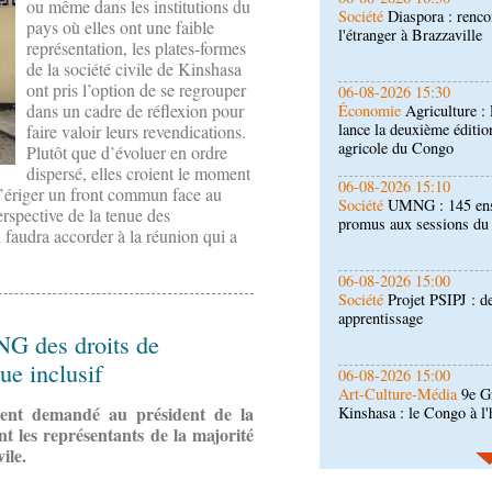
ou même dans les institutions du
Économie
Agriculture 
pays où elles ont une faible
lance la deuxième éditio
représentation, les plates-formes
agricole du Congo
de la société civile de Kinshasa
ont pris l’option de se regrouper
06-08-2026 15:10
dans un cadre de réflexion pour
Société
UMNG : 145 ens
promus aux sessions d
faire valoir leurs revendications.
Plutôt que d’évoluer en ordre
dispersé, elles croient le moment
06-08-2026 15:00
 d’ériger un front commun face au
Société
Projet PSIPJ : d
erspective de la tenue des
apprentissage
l faudra accorder à la réunion qui a
06-08-2026 15:00
Art-Culture-Média
9e Gr
Kinshasa : le Congo à l
NG des droits de
ue inclusif
06-08-2026 15:00
Économie
Deuxième édit
mment demandé au président de la
d’offrir à la nation des 
qualité
t les représentants de la majorité
ile.
06-08-2026 14:30
Économie
Gfac 2026 : d