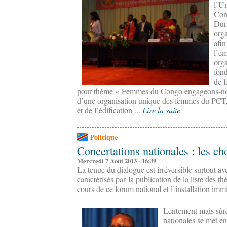
l’U
Con
Dura
orga
afin
l’em
org
fon
de l
pour thème « Femmes du Congo engageons-nou
d’une organisation unique des femmes du PCT,
et de l’édification ...
Lire la suite
Politique
Concertations nationales : les ch
Mercredi 7 Août 2013 - 16:39
La tenue du dialogue est irréversible surtout a
caractérisés par la publication de la liste des 
cours de ce forum national et l’installation im
Lentement mais sûre
nationales se met en