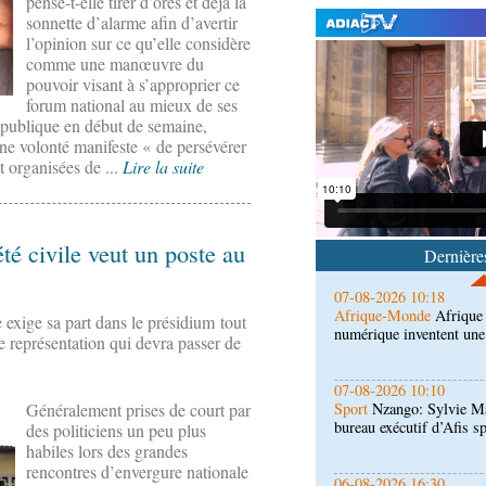
pense-t-elle tirer d’ores et déjà la
sonnette d’alarme afin d’avertir
l’opinion sur ce qu’elle considère
comme une manœuvre du
pouvoir visant à s’approprier ce
forum national au mieux de ses
07-08-2026 11:03
e publique en début de semaine,
Sport
Football, le week-
une volonté manifeste « de persévérer
des Congolais de la dia
(matches aller du 3e tou
 organisées de ...
Lire la suite
07-08-2026 10:18
Afrique-Monde
Afrique 
numérique inventent une
té civile veut un poste au
Dernières
07-08-2026 10:10
Sport
Nzango: Sylvie Ma
e exige sa part dans le présidium tout
bureau exécutif d’Afis s
e représentation qui devra passer de
06-08-2026 16:30
Société
Diaspora : renco
Généralement prises de court par
l'étranger à Brazzaville
des politiciens un peu plus
habiles lors des grandes
rencontres d’envergure nationale
06-08-2026 15:30