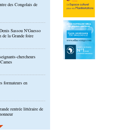
: Denis Sassou N'Guesso
n de la Grande foire
eignants-chercheurs
u Cames
es formateurs en
ande rentrée littéraire de
'honneur
ion de la Gfac : le défi
produits alimentaires de
es produits locaux dans