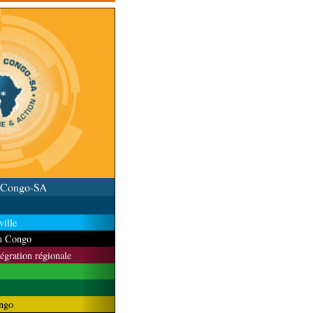
u Congo-SA
ille
du Congo
tégration régionale
ngo