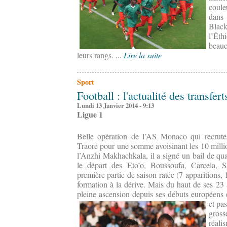
coule
dans
Black
l’Éth
beauc
leurs rangs. ...
Lire la suite
Sport
Football : l'actualité des transfe
Lundi 13 Janvier 2014 - 9:13
Ligue 1
Belle opération de l’AS Monaco qui recrute
Traoré pour une somme avoisinant les 10 milli
l’Anzhi Makhachkala, il a signé un bail de qu
le départ des Eto’o, Boussoufa, Carcela, 
première partie de saison ratée (7 apparitions, 
formation à la dérive. Mais du haut de ses 23 
pleine ascension depuis ses débuts européen
et pas
gross
réali