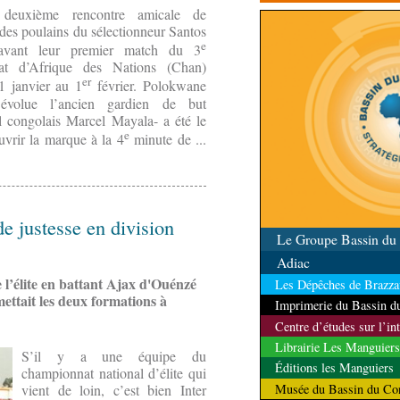
l’ambassade du Venezue
a deuxième rencontre amicale de
l'événement
 des poulains du sélectionneur Santos
e
 avant leur premier match du 3
at d’Afrique des Nations (Chan)
er
1 janvier au 1
février. Polokwane
évolue l’ancien gardien de but
al congolais Marcel Mayala- a été le
e
uvrir la marque à la 4
minute de ...
de justesse en division
Le Groupe Bassin d
Adiac
 l’élite en battant Ajax d'Ouénzé
Les Dépêches de Brazzav
mettait les deux formations à
Imprimerie du Bassin 
Centre d’études sur l’in
Librairie Les Manguiers
S’il y a une équipe du
Éditions les Manguiers
championnat national d’élite qui
Musée du Bassin du Co
vient de loin, c’est bien Inter