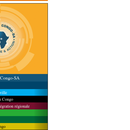
la au Congo célèbre
u Congo-SA
ille
du Congo
tégration régionale
ngo