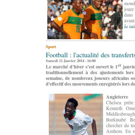
monde
jouer
dans 
avant
la sui
Sport
Football : l'actualité des transfe
Samedi 11 Janvier 2014 - 16:00
er
Le marché d’hiver s’est ouvert le 1
janvie
traditionnellement à des ajustements lors
semaine, de nombreux joueurs africains son
d'effectif des mouvements enregistrés lors 
Angleterre
Chelsea prête
Kenneth Omer
Middlesbrough 
Burkinabé Be
chercher du te
Arnhem. En re