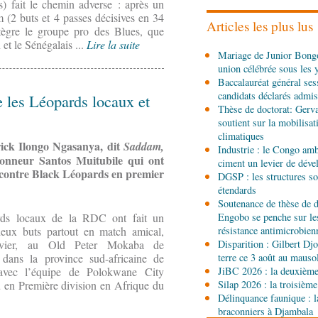
) fait le chemin adverse : après un
Ecofin s’imprègne des 
 (2 buts et 4 passes décisives en 34
Articles les plus lus
intègre le groupe pro des Blues, que
et le Sénégalais ...
Lire la suite
06-08-2026 08:45
Mariage de Junior Bongo
Politique
Vie des institu
union célébrée sous les 
Pierre Oba jettent les b
Baccalauréat général ses
fructueuse
candidats déclarés admis
e les Léopards locaux et
06-08-2026 08:30
Thèse de doctorat: Gerv
Afrique-Monde
Centrafr
soutient sur la mobilisa
l'ONU cachent la guerre 
climatiques
contrôle des ressources
ick Ilongo Ngasanya, dit
Saddam,
Industrie : le Congo ambi
tionneur Santos Muitubile qui ont
ciment un levier de dév
05-08-2026 22:10
e contre Black Léopards en premier
DGSP : les structures sou
Économie
Economie : un
étendards
Noire pour la valorisatio
Soutenance de thèse de d
non ligneux
ds locaux de la RDC ont fait un
Engobo se penche sur le
05-08-2026 17:32
eux buts partout en match amical,
résistance antimicrobien
Sport
Handball: le tourn
vier, au Old Peter Mokaba de
Disparition : Gilbert D
dans la province sud-africaine de
terre ce 3 août au maus
avec l’équipe de Polokwane City
JiBC 2026 : la deuxième 
 en Première division en Afrique du
Silap 2026 : la troisième
05-08-2026 13:10
Délinquance faunique : l
Art-Culture-Média
72e a
braconniers à Djambala
naissance du commanda