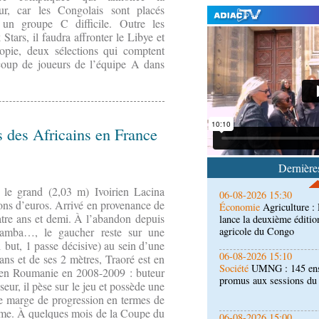
ur, car les Congolais sont placés
 un groupe C difficile. Outre les
 Stars, il faudra affronter le Libye et
iopie, deux sélections qui comptent
oup de joueurs de l’équipe A dans
06-08-2026 16:30
Société
Diaspora : renco
l'étranger à Brazzaville
rts des Africains en France
06-08-2026 15:30
Économie
Agriculture 
lance la deuxième éditio
Dernières
agricole du Congo
 le grand (2,03 m) Ivoirien Lacina
06-08-2026 15:10
ons d’euros. Arrivé en provenance de
Société
UMNG : 145 ens
atre ans et demi. À l’abandon depuis
promus aux sessions d
Samba…, le gaucher reste sur une
1 but, 1 passe décisive) au sein d’une
06-08-2026 15:00
ans et de ses 2 mètres, Traoré est en
Économie
Deuxième édit
s en Roumanie en 2008-2009 : buteur
d’offrir à la nation des 
seur, il pèse sur
le jeu et possède une
qualité
e marge de progression en termes de
sme. À quelques mois de la Coupe du
06-08-2026 15:00