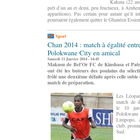
Kakuta (22 ans
prêt d’un an et demi, peu fructueux, à Arnhem
apparitions). Pas certain pour autant qu’il 
pourraient également quitter le Ghanéen Essien 
Sport
Chan 2014 : match à égalité entr
Polokwane City en amical
Samedi 11 Janvier 2014 - 14:45
Makusu de Bel’Or FC de Kinshasa et Patr
ont été les buteurs des poulains du sélec
frôlé une deuxième défaite après celle subi
match de préparation.
Les Léopar
match de d
le 10 jan
Polokwane 
Limpopo, 
club, promu
Sud.