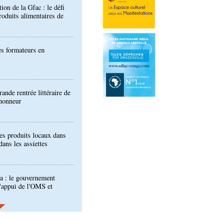
es formateurs en
ande rentrée littéraire de
'honneur
es produits locaux dans
dans les assiettes
a : le gouvernement
l'appui de l'OMS et
ira Leonie, nouvelle
que 1xBet Congo-
ionale: la Commission