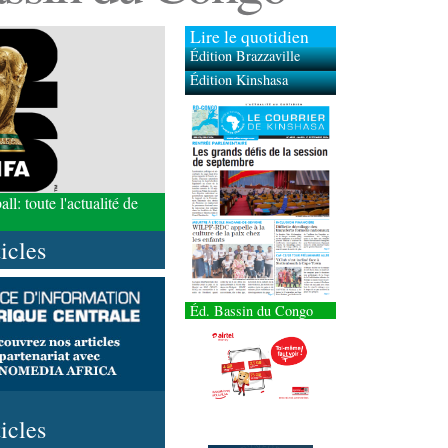
Lire le quotidien
Édition Brazzaville
Édition Kinshasa
l: toute l'actualité de
ticles
Éd. Bassin du Congo
ticles