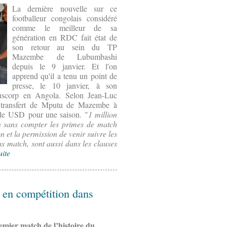
La dernière nouvelle sur ce
footballeur congolais considéré
comme le meilleur de sa
génération en RDC fait état de
son retour au sein du TP
Mazembe de Lubumbashi
depuis le 9 janvier. Et l'on
apprend qu'il a tenu un point de
presse, le 10 janvier, à son
uscorp en Angola. Selon Jean-Luc
transfert de Mputu de Mazembe à
lle USD pour une saison. "
1 million
n sans compter les primes de match
on et la permission de venir suivre les
match, sont aussi dans les clauses
uite
t en compétition dans
emier match de l’histoire du