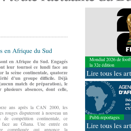
s en Afrique du Sud
Mondial 2026 de footbal
 sont en Afrique du Sud. Engagés
la 32e édition
nt leur tournoi ce lundi face au
Lire tous les ar
r la scène continentale, quatorze
té d’un groupe difficile. Déjà
(aucun match de préparation), le
 plusieurs absences, dont celle,
orze ans après la CAN 2000, les
es rouges disputeront à nouveau un
Publi-reportages
h de compétition continentale, ce
Lire tous les ar
i face au Ghana. Une entrée en
ère compliquée qui annonce la