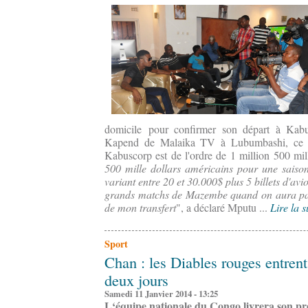
domicile pour confirmer son départ à Kab
Kapend de Malaika TV à Lubumbashi, ce 
Kabuscorp est de l'ordre de 1 million 500 mi
500 mille dollars américains pour une saiso
variant entre 20 et 30.000$ plus 5 billets d'avi
grands matchs de Mazembe quand on aura pas 
de mon transfert
", a déclaré Mputu ...
Lire la s
Sport
Chan : les Diables rouges entren
deux jours
Samedi 11 Janvier 2014 - 13:25
L‘équipe nationale du Congo livrera son pr