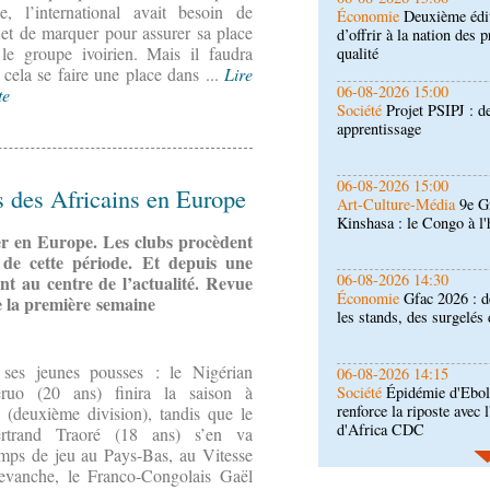
, l’international avait besoin de
Société
Projet PSIPJ : d
 et de marquer pour assurer sa place
apprentissage
le groupe ivoirien. Mais il faudra
 cela se faire une place dans ...
Lire
06-08-2026 15:00
te
Art-Culture-Média
9e Gr
Kinshasa : le Congo à l
06-08-2026 14:30
rts des Africains en Europe
Économie
Gfac 2026 : d
les stands, des surgelés 
r en Europe. Les clubs procèdent
 de cette période. Et depuis une
06-08-2026 14:15
t au centre de l’actualité. Revue
Société
Épidémie d'Ebol
de la première semaine
renforce la riposte avec 
d'Africa CDC
 ses jeunes pousses : le Nigérian
06-08-2026 12:38
uo (20 ans) finira la saison à
Sport
Communiqué : Sam
ambassadrice de la mar
(deuxième division), tandis que le
Brazzaville
rtrand Traoré (18 ans) s’en va
mps de jeu au Pays-Bas, au Vitesse
06-08-2026 09:30
vanche, le Franco-Congolais Gaël
Politique
Assemblée nat