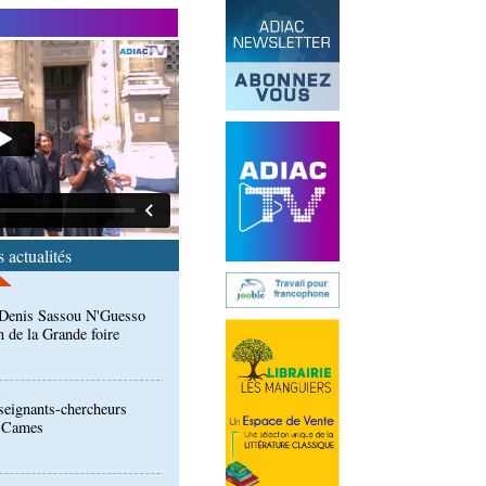
ntre des Congolais de
: Denis Sassou N'Guesso
n de la Grande foire
 actualités
eignants-chercheurs
u Cames
ion de la Gfac : le défi
produits alimentaires de