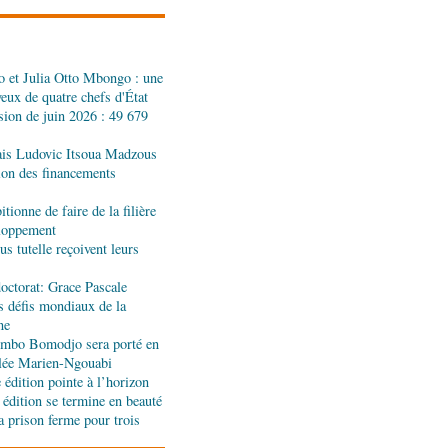
réalités du CHU-B
 et Julia Otto Mbongo : une
tions : Pierre Ngolo et
yeux de quatre chefs d'État
ases d’une collaboration
sion de juin 2026 : 49 679
ais Ludovic Itsoua Madzous
ique : les sanctions de
tion des financements
silencieuse pour le
tionne de faire de la filière
eloppement
s tutelle reçoivent leurs
 accord signé à Pointe-
n des produits forestiers
octorat: Grace Pascale
s défis mondiaux de la
ne
oi de gala se poursuit
jombo Bomodjo sera porté en
olée Marien-Ngouabi
édition pointe à l’horizon
 édition se termine en beauté
a prison ferme pour trois
nniversaire de la
nt Hugo Chávez :