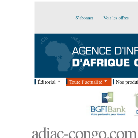
S’abonner
Voir les offres
Éditorial
Toute l’actualité
Nos produi
adiac-congo.com :