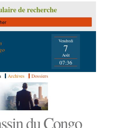
laire de recherche
Vendredi
n
7
go
Août
07:36
a
Archives
Dossiers
Bassin du Congo