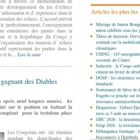
 ont à travers ce mémorandum de
les stands, des surgelés 
 le développement du jeu d’échecs
Articles les plus lus
’information et d’ expérience dans le
risation des échecs. L'accord prévoit
06-08-2026 14:15
 le perfectionnement, l’enseignement
Mariage de Junior Bongo
Société
Épidémie d'Ebol
r entraîneurs des parties dans la
union célébrée sous les 
renforce la riposte avec 
ssie et la République du Congo y
Thèse de doctorat: Gerv
d'Africa CDC
’organisation des tournois d’ échecs
soutient sur la mobilisa
06-08-2026 12:38
rtif représentant les parties dans la
climatiques
Sport
Communiqué : Sam
 et la ...
Lire la suite
UMNG : 145 enseignant
ambassadrice de la mar
sessions du Cames
Brazzaville
Industrie : le Congo ambi
ciment un levier de dév
06-08-2026 09:30
DGSP : les structures sou
r gagnant des Diables
Politique
Assemblée nat
étendards
Ecofin s’imprègne des 
Soutenance de thèse de d
Engobo se penche sur le
s après neuf longues années, les
06-08-2026 08:45
résistance antimicrobien
iné sur le podium en battant la
Politique
Vie des institu
Disparition : Gilbert D
Pierre Oba jettent les b
comptant pour la troisième place
terre ce 3 août au maus
fructueuse
JiBC 2026 : la deuxième 
Silap 2026 : la troisième
06-08-2026 08:30
Délinquance faunique : l
Les Congolais ont été éliminés
Afrique-Monde
Centrafr
braconniers à Djambala
pendant les demi-finales des
l'ONU cachent la guerre 