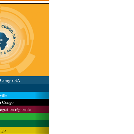
u Congo-SA
ille
du Congo
tégration régionale
ngo