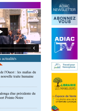
end des Diables rouges et
spora en Coupes d'Europe
r)
de l'Ouest : les mafias du
 nouvelle traite humaine
 actualités
longa élue présidente du
port Pointe-Noire
ntre des Congolais de