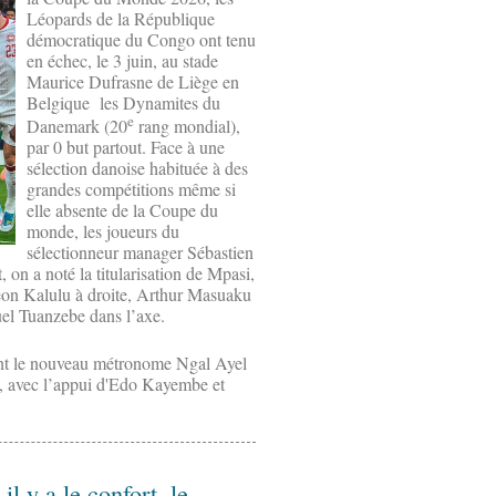
Léopards de la République
démocratique du Congo ont tenu
en échec, le 3 juin, au stade
Maurice Dufrasne de Liège en
Belgique les Dynamites du
e
Danemark (20
rang mondial),
par 0 but partout. Face à une
sélection danoise habituée à des
grandes compétitions même si
elle absente de la Coupe du
monde, les joueurs du
sélectionneur manager Sébastien
 on a noté la titularisation de Mpasi,
déon Kalulu à droite, Arthur Masuaku
el Tuanzebe dans l’axe.
dant le nouveau métronome Ngal Ayel
n, avec l’appui d'Edo Kayembe et
 y a le confort, le