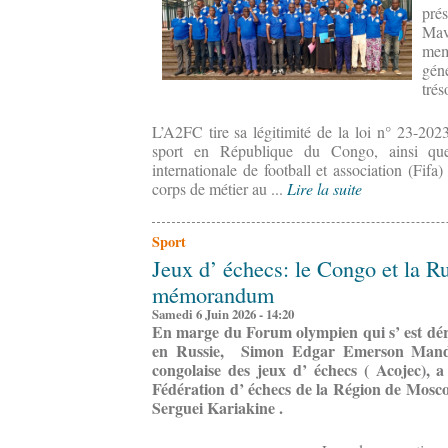
pr
Mav
mem
gé
trés
L’A2FC tire sa légitimité de la loi n° 23-202
sport en République du Congo, ainsi que
internationale de football et association (Fif
corps de métier au ...
Lire la suite
Sport
Jeux d’ échecs: le Congo et la R
mémorandum
Samedi 6 Juin 2026 - 14:20
En marge du Forum olympien qui s’ est dé
en Russie, Simon Edgar Emerson Mandzel
congolaise des jeux d’ échecs ( Acojec), 
Fédération d’ échecs de la Région de Mosc
Serguei Kariakine .