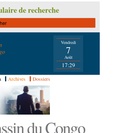
laire de recherche
Vendredi
n
7
go
Août
17:29
a
Archives
Dossiers
Bassin du Congo