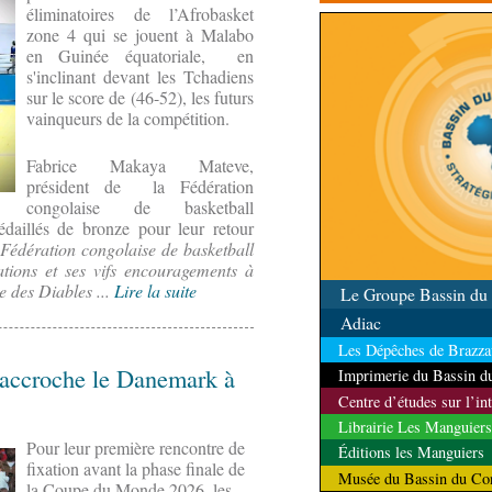
éliminatoires de l’Afrobasket
contrôle des ressources
zone 4 qui se jouent à Malabo
en Guinée équatoriale, en
s'inclinant devant les Tchadiens
sur le score de (46-52), les futurs
vainqueurs de la compétition.
Fabrice Makaya Mateve,
président de la Fédération
congolaise de basketball
aillés de bronze pour leur retour
Fédération congolaise de basketball
tations et ses vifs encouragements à
e des Diables ...
Lire la suite
Le Groupe Bassin d
Adiac
Les Dépêches de Brazzav
 accroche le Danemark à
Imprimerie du Bassin 
Centre d’études sur l’in
Librairie Les Manguiers
Pour leur première rencontre de
Éditions les Manguiers
fixation avant la phase finale de
Musée du Bassin du Co
la Coupe du Monde 2026, les