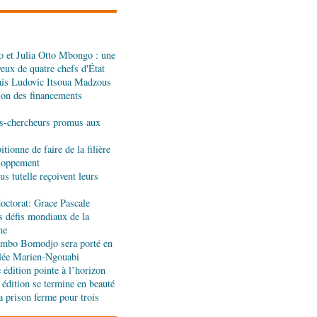
dans les assiettes
 et Julia Otto Mbongo : une
a : le gouvernement
yeux de quatre chefs d'État
l'appui de l'OMS et
ais Ludovic Itsoua Madzous
tion des financements
ira Leonie, nouvelle
s-chercheurs promus aux
que 1xBet Congo-
tionne de faire de la filière
eloppement
s tutelle reçoivent leurs
ionale: la Commission
réalités du CHU-B
octorat: Grace Pascale
s défis mondiaux de la
ne
tions : Pierre Ngolo et
jombo Bomodjo sera porté en
ases d’une collaboration
olée Marien-Ngouabi
édition pointe à l’horizon
 édition se termine en beauté
a prison ferme pour trois
ique : les sanctions de
silencieuse pour le