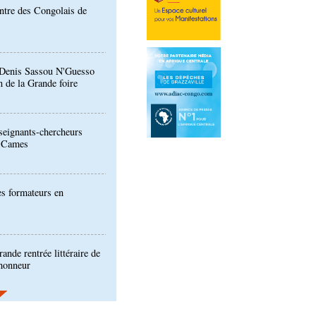
: Denis Sassou N'Guesso
n de la Grande foire
eignants-chercheurs
u Cames
es formateurs en
ande rentrée littéraire de
'honneur
ion de la Gfac : le défi
produits alimentaires de
es produits locaux dans