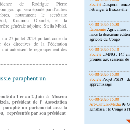
ésidence de Rodrigue Pierre
Économie
Agriculture 
oungou, qui sera épaulé par d’autres
lance la deuxième éditio
agricole du Congo
bres, notamment le secrétaire
néral, Koumou Obambi, et la
06-08-2026 15:10
orière générale adjointe, Stella Mbizi.
Société
UMNG : 145 ens
promus aux sessions d
3 du 27 juillet 2023 portant code du
 des directives de la Fédération
a) qui autorisent le regroupement des
06-08-2026 15:00
Société
Projet PSIPJ : d
apprentissage
06-08-2026 15:00
ussie paraphent un
Art-Culture-Média
9e Gr
Kinshasa : le Congo à l
roulé du 1 er au 2 Juin à Moscou
06-08-2026 15:00
a, président de l’ Association
Économie
Deuxième édit
a paraphé un partenariat avec la
d’offrir à la nation des 
ou, représentée par son président
qualité
06-08-2026 14:30
Économie
Gfac 2026 : d