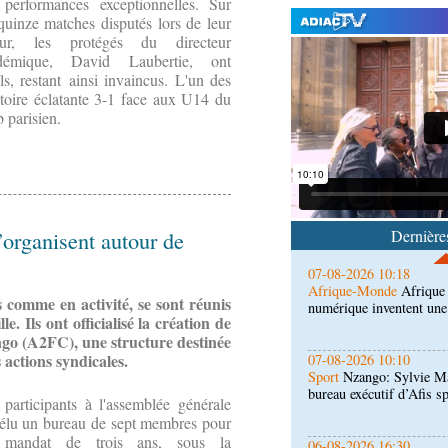
 performances exceptionnelles. Sur
quinze matches disputés lors de leur
our, les protégés du directeur
démique, David Laubertie, ont
ls, restant ainsi invaincus. L'un des
ctoire éclatante 3-1 face aux U14 du
07-08-2026 11:03
b parisien.
Sport
Football, le week-
des Congolais de la dia
(matches aller du 3e tou
07-08-2026 10:18
Afrique-Monde
Afrique 
numérique inventent une
Dernières
s’organisent autour de
07-08-2026 10:10
Sport
Nzango: Sylvie Ma
 comme en activité, se sont réunis
bureau exécutif d’Afis s
. Ils ont officialisé la création de
ongo (A2FC), une structure destinée
 actions syndicales.
06-08-2026 16:30
Société
Diaspora : renco
l'étranger à Brazzaville
 participants à l'assemblée générale
 élu un bureau de sept membres pour
mandat de trois ans, sous la
06-08-2026 15:30