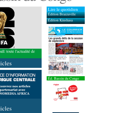
Lire le quotidien
Édition Brazzaville
Édition Kinshasa
l: toute l'actualité de
ticles
Éd. Bassin du Congo
ticles