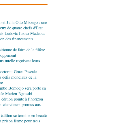
dans les assiettes
 et Julia Otto Mbongo : une
a : le gouvernement
yeux de quatre chefs d'État
l'appui de l'OMS et
ais Ludovic Itsoua Madzous
tion des financements
ira Leonie, nouvelle
tionne de faire de la filière
que 1xBet Congo-
eloppement
s tutelle reçoivent leurs
octorat: Grace Pascale
ionale: la Commission
s défis mondiaux de la
réalités du CHU-B
ne
jombo Bomodjo sera porté en
olée Marien-Ngouabi
tions : Pierre Ngolo et
édition pointe à l’horizon
ases d’une collaboration
s-chercheurs promus aux
 édition se termine en beauté
a prison ferme pour trois
ique : les sanctions de
silencieuse pour le