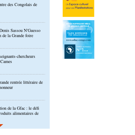
: Denis Sassou N'Guesso
n de la Grande foire
eignants-chercheurs
u Cames
ande rentrée littéraire de
'honneur
ion de la Gfac : le défi
produits alimentaires de
es formateurs en
es produits locaux dans