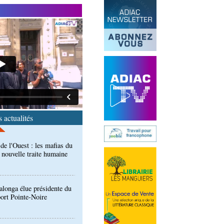
end des Diables rouges et
spora en Coupes d'Europe
r)
de l'Ouest : les mafias du
 nouvelle traite humaine
 actualités
longa élue présidente du
port Pointe-Noire
ntre des Congolais de