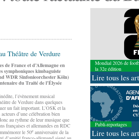
au Théâtre de Verdure
Mondial 2026 de footbal
es de France et d’Allemagne en
la 32e édition
res symphoniques kimbaguiste
Lire tous les ar
nd WDR Sinfonieorchester Köln)
ntenaire du Traité de l’Élysée
inédite, l’évènement musical
Théâtre de Verdure dans quelques
uer un fait important. L’OSK et la
acteurs d’une célébration bien
 donc au rythme de leur musique que
Publi-reportages
ions françaises et allemandes en RDC
e
Lire tous les ar
commémorer le 50
anniversaire de la
ité d’amitié franco-allemand signé au