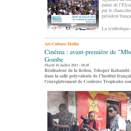
palais de l’Ély
par le chanceli
président frança
La symbolique 
Art-Culture-Média
Cinéma : avant-première de "Mbot
Gombe
Mardi 16 Juillet 2013 - 18:45
Réalisateur de la fiction, Tshoper Kabambi a
dans la salle polyvalente de l’Institut françai
l’enregistrement de Couleurs Tropicales sou