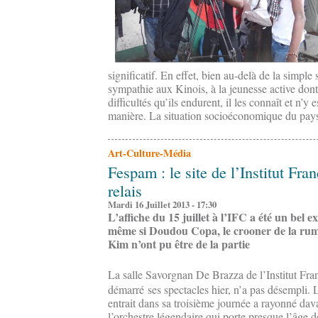
significatif. En effet, bien au-delà de la simple 
sympathie aux Kinois, à la jeunesse active dont 
difficultés qu’ils endurent, il les connaît et n’y e
manière. La situation socioéconomique du pays 
Art-Culture-Média
Fespam : le site de l’Institut Fr
relais
Mardi 16 Juillet 2013 - 17:30
L’affiche du 15 juillet à l’IFC a été un bel
même si Doudou Copa, le crooner de la rumba
Kim n’ont pu être de la partie
La salle Savorgnan De Brazza de l’Institut Fr
démarré ses spectacles hier, n’a pas désempli. L
entrait dans sa troisième journée a rayonné dav
l’orchestre légendaire qui porte presque l’âge