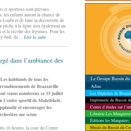
contrôle des ressources
rs et sportives sont prévues.
s, les enfants auront la chance de
a Loubi et de faire la découverte de
La pêche à la ligne sera également au
 et la récolte des légumes. Pour les
ey-ball, du ...
Lire la suite
gé dans l’ambiance des
Le Groupe Bassin d
Les habitants de tous les
Adiac
rrondissements de Brazzaville
ont venus nombreux ce 15 juillet
Les Dépêches de Brazzav
u Centre sportif de Makelékelé,
Imprimerie du Bassin 
pplaudir et encourager les
Centre d’études sur l’in
Librairie Les Manguiers
rchestres sur scène
Éditions les Manguiers
Musée du Bassin du Co
ès 16 heures, la cour du Centre