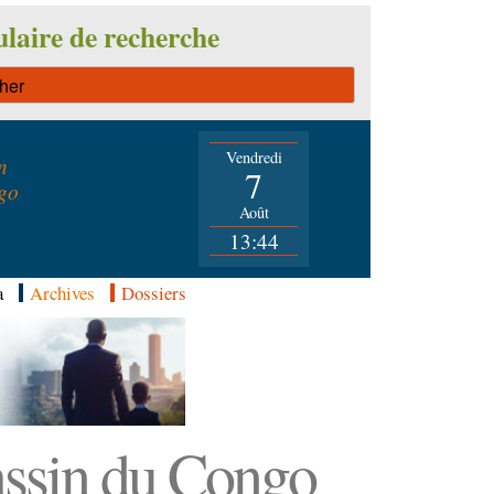
laire de recherche
Vendredi
n
7
go
Août
13:44
a
Archives
Dossiers
Bassin du Congo