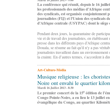
Mardi 16 Juillet 2013 - 9:00
La conférence qui réunit, depuis le 16 juill
les professionnels des médias d’Afrique cent
des syndicats, est organisée conjointement p
journalistes (FIJ) et l'Union des syndicats d
d'Afrique centrale (USYPAC) dont le siège e
Pendant deux jours, la quarantaine de participa
vie et de travail des journalistes, en établissant
presse dans les différents pays d’Afrique centr
Douala, se résume au fait qu'il n'y a pas vérita
journalistes travaillent dans un environnement o
la crainte. En d’autres termes, s’accordent à dire
Art-Culture-Média
Musique religieuse : les choristes
Noire ont envahi le quartier kilo
Mardi 16 Juillet 2013 - 8:30
e
Le premier concert de la 15
édition de l’ém
Congo Pointe-Noire, a eu lieu le 13 juillet e
évangélique du Congo, au quartier Kilomèt