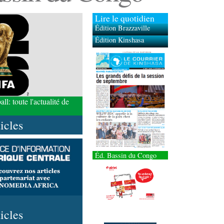
Lire le quotidien
Édition Brazzaville
Édition Kinshasa
l: toute l'actualité de
ticles
Éd. Bassin du Congo
ticles