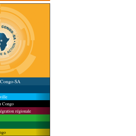
u Congo-SA
ille
du Congo
tégration régionale
ngo