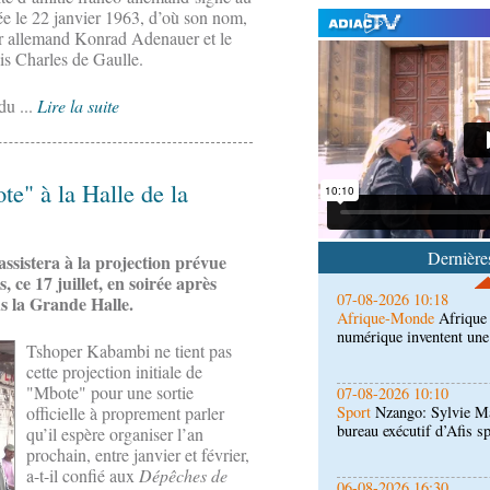
sée le 22 janvier 1963, d’où son nom,
er allemand Konrad Adenauer et le
is Charles de Gaulle.
du ...
Lire la suite
07-08-2026 11:03
Sport
Football, le week-
des Congolais de la dia
(matches aller du 3e tou
e" à la Halle de la
07-08-2026 10:18
Afrique-Monde
Afrique 
numérique inventent une
Dernières
ssistera à la projection prévue
s, ce 17 juillet, en soirée après
07-08-2026 10:10
s la Grande Halle.
Sport
Nzango: Sylvie Ma
bureau exécutif d’Afis s
Tshoper Kabambi ne tient pas
cette projection initiale de
"Mbote" pour une sortie
06-08-2026 16:30
Société
Diaspora : renco
officielle à proprement parler
l'étranger à Brazzaville
qu’il espère organiser l’an
prochain, entre janvier et février,
a-t-il confié aux
Dépêches de
06-08-2026 15:30