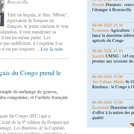
Brazzaville
.
Économie
Agriculture 
lance la deuxième éditio
Titré en lingala, le film
"
Mbote",
agricole du Congo
équivalent de bonjour en
06-08-2026 15:10
français, le jeune cinéaste le veut
Société
UMNG : 145 ens
salutation, il veut manifester sa
promus aux sessions d
il fait lui-même partie. Les
st pas indifférent, il l’exprime à sa
n’est pas toujours ...
Lire la suite
06-08-2026 15:00
Art-Culture-Média
9e Gr
Kinshasa : le Congo à l
ançais du Congo prend le
06-08-2026 15:00
Économie
Deuxième édit
d’offrir à la nation des 
 exemple de mélange de genres,
qualité
 congolaise, et l’artiste français
06-08-2026 15:00
Société
Projet PSIPJ : d
apprentissage
ançais du Congo (IFC) qui a
e
’éclat de la 9
édition du Fespam qui
antage. Les Bantous de la Capitale,
06-08-2026 14:30
Économie
Gfac 2026 : d
 de la musique moderne congolaise, a