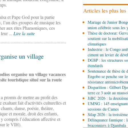
les stands, des surgelés 
temps.
Articles les plus lus
lsa et Pape God pour la partie
06-08-2026 14:15
, l’un des groupes de musique les
Mariage de Junior Bongo
Société
Épidémie d'Ebol
er aux rites Pharaoniques, ces
union célébrée sous les 
renforce la riposte avec 
leur ...
Lire la suite
Thèse de doctorat: Gerv
d'Africa CDC
soutient sur la mobilisa
06-08-2026 12:38
climatiques
Sport
Communiqué : Sam
Industrie : le Congo ambi
ambassadrice de la mar
rganise un village
ciment un levier de dév
Brazzaville
DGSP : les structures sou
étendards
06-08-2026 09:30
Soutenance de thèse de d
Politique
Assemblée nat
Sodios organise un village vacances
Engobo se penche sur le
Ecofin s’imprègne des 
site touristique situé sur la route
résistance antimicrobien
Disparition : Gilbert D
06-08-2026 08:45
terre ce 3 août au maus
 a promis de mettre au profit des
Politique
Vie des institu
JiBC 2026 : la deuxième 
Pierre Oba jettent les b
xaltant fait d'activités culturelles et
UMNG : 145 enseignant
fructueuse
 chants, danse, poésie, théâtre,
sessions du Cames
vique et morale, droit des enfants,
Silap 2026 : la troisième
06-08-2026 08:30
y compris l’éducation affective et
Délinquance faunique : l
Afrique-Monde
Centrafr
 sur le VIH).
braconniers à Djambala
l'ONU cachent la guerre 