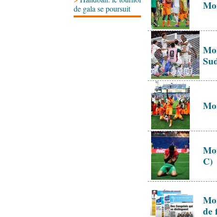
Mon
de gala se poursuit
Mon
Su
Mon
Mon
C)
Mon
de 