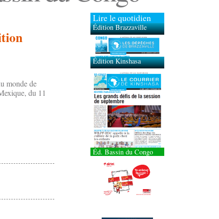
Lire le quotidien
Édition Brazzaville
ition
Édition Kinshasa
e du monde de
 Mexique, du 11
Éd. Bassin du Congo