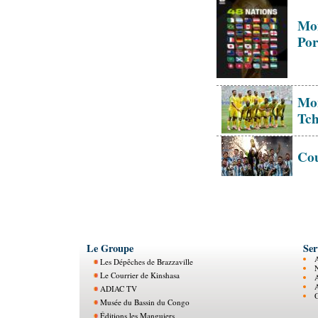
Mon
Por
Mon
Tch
Cou
Le Groupe
Ser
Les Dépêches de Brazzaville
N
Le Courrier de Kinshasa
ADIAC TV
O
Musée du Bassin du Congo
Éditions les Manguiers