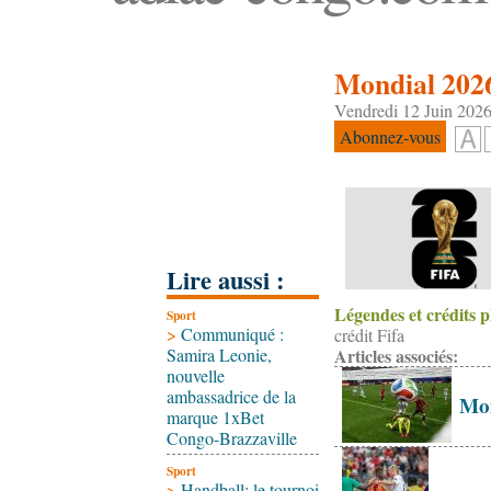
Mondial 2026 
Vendredi 12 Juin 2026
Abonnez-vous
Lire aussi :
Légendes et crédits 
Sport
>
Communiqué :
crédit Fifa
Samira Leonie,
Articles associés:
nouvelle
ambassadrice de la
Mon
marque 1xBet
Congo-Brazzaville
Sport
>
Handball: le tournoi