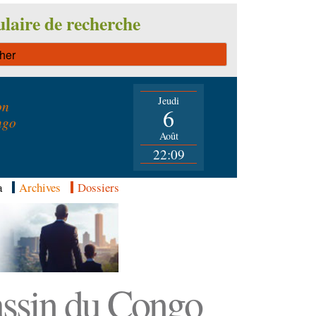
laire de recherche
Jeudi
on
6
ngo
Août
22:09
a
Archives
Dossiers
Bassin du Congo