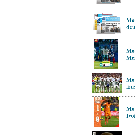
Mon
deu
Mon
Mes
Mon
fru
Mon
Ivo