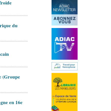
froide
frique du
icain
le (Groupe
magne en 16e