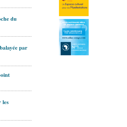
oche du
 balayée par
oint
 les