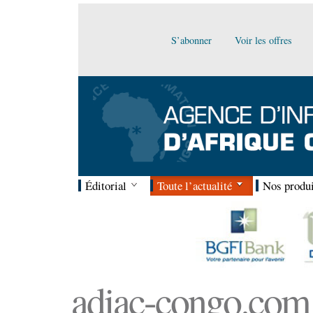
S’abonner
Voir les offres
Éditorial
Toute l’actualité
Nos produi
adiac-congo.com :