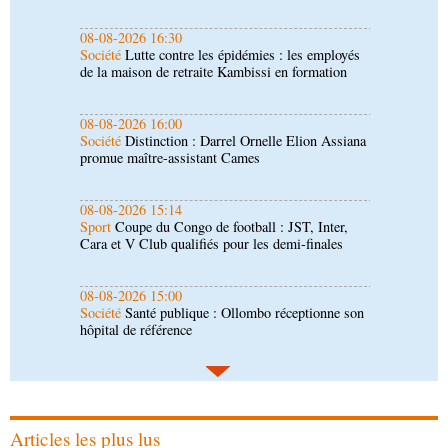
08-08-2026 16:00
Société
Distinction : Darrel Ornelle Elion Assiana
promue maître-assistant Cames
08-08-2026 15:14
Sport
Coupe du Congo de football : JST, Inter,
Cara et V Club qualifiés pour les demi-finales
08-08-2026 15:00
Société
Santé publique : Ollombo réceptionne son
hôpital de référence
08-08-2026 15:00
Société
Lutte contre la corruption : les
parlementaires sensibilisés
08-08-2026 14:30
Art-Culture-Média
Concours de musique "Talents
+" : la liste des participants publiée
Articles les plus lus