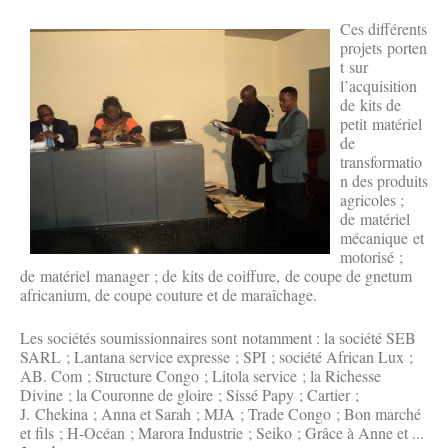
Ces différents
projets porten
t sur
l’acquisition
de kits de
petit matériel
de
transformatio
n des produits
agricoles ;
de matériel
mécanique et
motorisé ;
de matériel manager ; de kits de coiffure, de coupe de gnetum
africanium, de coupe couture et de maraîchage.
Les sociétés soumissionnaires sont notamment : la société SEB
SARL ; Lantana service expresse ; SPI ; société African Lux ;
AB. Com ; Structure Congo ; Litola service ; la Richesse
Divine ; la Couronne de gloire ; Sissé Papy ; Cartier ;
J. Chekina ; Anna et Sarah ; MJA ; Trade Congo ; Bon marché
et fils ; H-Océan ; Marora Industrie ; Seiko ; Grâce à Anne et ...