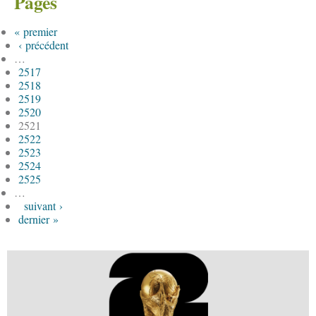
Pages
« premier
‹ précédent
…
2517
2518
2519
2520
2521
2522
2523
2524
2525
…
suivant ›
dernier »