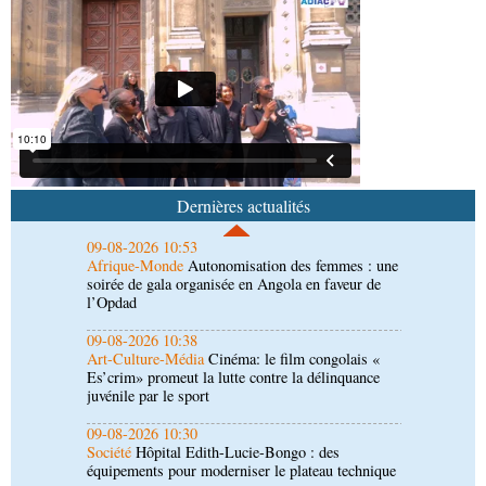
veut bâtir une stratégie africaine à l’horizon 2031
09-08-2026 15:28
Afrique-Monde
Crise migratoire : l’UE salue
l’action conjointe du Maroc et de l’Espagne
09-08-2026 10:53
Afrique-Monde
Autonomisation des femmes : une
soirée de gala organisée en Angola en faveur de
Dernières actualités
l’Opdad
09-08-2026 10:38
Art-Culture-Média
Cinéma: le film congolais «
Es’crim» promeut la lutte contre la délinquance
juvénile par le sport
09-08-2026 10:30
Société
Hôpital Edith-Lucie-Bongo : des
équipements pour moderniser le plateau technique
08-08-2026 16:30
Société
Lutte contre les épidémies : les employés
de la maison de retraite Kambissi en formation