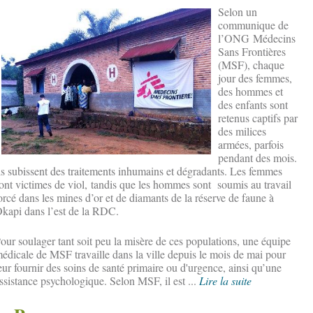
Se
lon un
communique de
l’ONG Médecins
Sans Frontières
(MSF), chaque
jour des femmes,
des hommes et
des enfants sont
retenus captifs par
des milices
armées, parfois
pendant des mois.
ls subissent des traitements inhumains et dégradants. Les femmes
ont victimes de viol, tandis que les hommes sont soumis au travail
orcé dans les mines d’or et de diamants de la réserve de faune à
kapi dans l’est de la RDC.
our soulager tant soit peu la misère de ces populations, une équipe
édicale de MSF travaille dans la ville depuis le mois de mai pour
eur fournir des soins de santé primaire ou d'urgence, ainsi qu’une
ssistance psychologique. Selon MSF, il est ...
Lire la suite