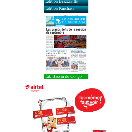
Édition Brazzaville
Édition Kinshasa
Éd. Bassin du Congo