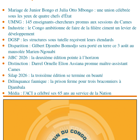
08-08-2026 01:25
Mariage de Junior Bongo et Julia Otto Mbongo : une union célébrée
Environnement
Forêts : des techniciens formés à
sous les yeux de quatre chefs d'État
l'utilisation d'un logiciel d'évaluation des
UMNG : 145 enseignants-chercheurs promus aux sessions du Cames
émissions
Industrie : le Congo ambitionne de faire de la filière ciment un levier de
08-08-2026 01:15
développement
Afrique-Monde
Congo-Mali : les deux pays
DGSP : les structures sous tutelle reçoivent leurs étendards
envisagent le renforcement de leur coopération
Disparition : Gilbert Djombo Bomodjo sera porté en terre ce 3 août au
agricole
mausolée Marien-Ngouabi
JiBC 2026 : la deuxième édition pointe à l’horizon
08-08-2026 01:13
Distinction : Darrel Ornelle Elion Assiana promue maître-assistant
Économie
Marché boursier : la Banque postale du
Cames
Congo officialise son entrée à la BVMAC
Silap 2026 : la troisième édition se termine en beauté
Délinquance faunique : la prison ferme pour trois braconniers à
08-08-2026 01:00
Djambala
Société
Accélération du développement: la
Média : l’ACI a célébré ses 65 ans au service de la Nation
République du Congo mise sur sa diaspora