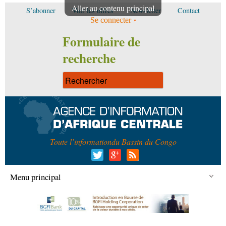
Aller au contenu principal
S’abonner
Voir les offres
Newsletter
Contact
Se connecter
Formulaire de
recherche
Toute l’information
du Bassin du Congo
Menu principal