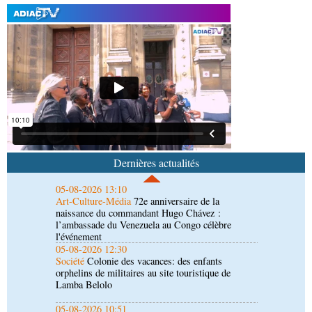
05-08-2026 22:10
Économie
Economie : un accord signé à Pointe-
Noire pour la valorisation des produits forestiers
non ligneux
05-08-2026 17:32
Sport
Handball: le tournoi de gala se poursuit
05-08-2026 13:10
Art-Culture-Média
72e anniversaire de la
naissance du commandant Hugo Chávez :
Dernières actualités
l’ambassade du Venezuela au Congo célèbre
l'événement
05-08-2026 12:30
Société
Colonie des vacances: des enfants
orphelins de militaires au site touristique de
Lamba Belolo
05-08-2026 10:51
Société
Guinguette africaine de Suresnes : le
Panier du Kouilou propose aux visiteurs un voyage
culinaire
05-08-2026 10:30