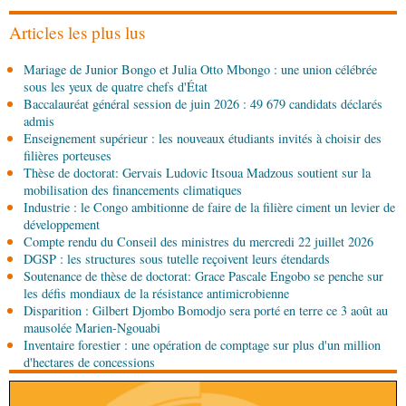
formés aux métiers de l’hôtellerie
Articles les plus lus
04-08-2026 17:00
Mariage de Junior Bongo et Julia Otto Mbongo : une union célébrée
Économie
Développement industriel : visite des
sous les yeux de quatre chefs d'État
installations de Sofatt Industrie
Baccalauréat général session de juin 2026 : 49 679 candidats déclarés
admis
04-08-2026 16:45
Enseignement supérieur : les nouveaux étudiants invités à choisir des
Économie
Contrôle et conformité : TÜV
filières porteuses
Rheinland rejoint le dispositif national
Thèse de doctorat: Gervais Ludovic Itsoua Madzous soutient sur la
mobilisation des financements climatiques
Industrie : le Congo ambitionne de faire de la filière ciment un levier de
04-08-2026 14:00
développement
Sport
8e Championnat national de taekwondo :
Compte rendu du Conseil des ministres du mercredi 22 juillet 2026
Brazzaville au sommet d'une édition remarquable
DGSP : les structures sous tutelle reçoivent leurs étendards
Soutenance de thèse de doctorat: Grace Pascale Engobo se penche sur
04-08-2026 12:30
les défis mondiaux de la résistance antimicrobienne
Afrique-Monde
Afrique centrale : la Banque
Disparition : Gilbert Djombo Bomodjo sera porté en terre ce 3 août au
mondiale finance la modernisation du corridor
mausolée Marien-Ngouabi
routier Bangui-Douala
Inventaire forestier : une opération de comptage sur plus d'un million
d'hectares de concessions