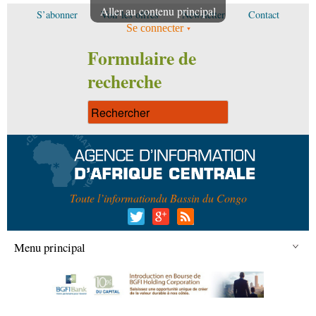
Aller au contenu principal
S’abonner
Voir les offres
Newsletter
Contact
Se connecter
Formulaire de
recherche
Toute l’information
du Bassin du Congo
Menu principal