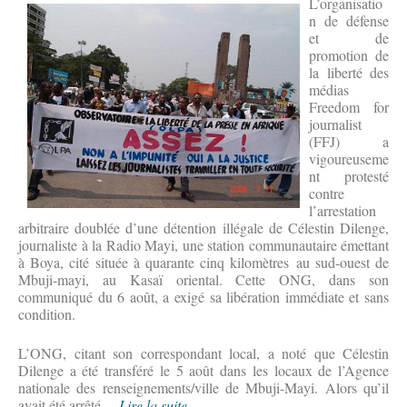
L’organisatio
n de défense
et de
promotion de
la liberté des
médias
Freedom for
journalist
(FFJ) a
vigoureuseme
nt protesté
contre
l’arrestation
arbitraire doublée d’une détention illégale de Célestin Dilenge,
journaliste à la Radio Mayi, une station communautaire émettant
à Boya, cité située à quarante cinq kilomètres au sud-ouest de
Mbuji-mayi, au Kasaï oriental. Cette ONG, dans son
communiqué du 6 août, a exigé sa libération immédiate et sans
condition.
L’ONG, citant son correspondant local, a noté que Célestin
Dilenge a été transféré le 5 août dans les locaux de l’Agence
nationale des renseignements/ville de Mbuji-Mayi. Alors qu’il
avait été arrêté ...
Lire la suite