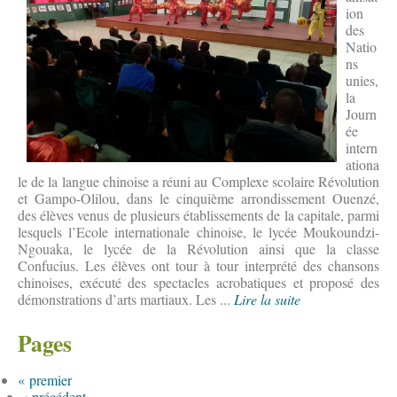
ion
des
Natio
ns
unies,
la
Journ
ée
intern
ationa
le de la langue chinoise a réuni au Complexe scolaire Révolution
et Gampo-Olilou, dans le cinquième arrondissement Ouenzé,
des élèves venus de plusieurs établissements de la capitale, parmi
lesquels l’Ecole internationale chinoise, le lycée Moukoundzi-
Ngouaka, le lycée de la Révolution ainsi que la classe
Confucius. Les élèves ont tour à tour interprété des chansons
chinoises, exécuté des spectacles acrobatiques et proposé des
démonstrations d’arts martiaux. Les ...
Lire la suite
Pages
« premier
‹ précédent