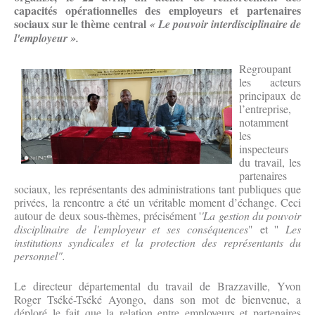
capacités opérationnelles des employeurs et partenaires
sociaux sur le thème central
« Le pouvoir interdisciplinaire de
l'employeur ».
Regroupant
les acteurs
principaux de
l’entreprise,
notamment
les
inspecteurs
du travail, les
partenaires
sociaux, les représentants des administrations tant publiques que
privées, la rencontre a été un véritable moment d’échange. Ceci
autour de deux sous-thèmes, précisément '
'La gestion du pouvoir
disciplinaire de l'employeur et ses conséquences
" et ''
Les
institutions syndicales et la protection des représentants du
personnel".
Le directeur départemental du travail de Brazzaville, Yvon
Roger Tséké-Tséké Ayongo, dans son mot de bienvenue, a
déploré le fait que la relation entre employeurs et partenaires