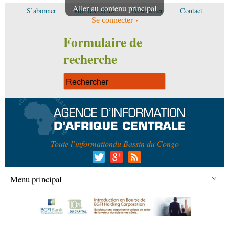
Aller au contenu principal
S’abonner
Voir les offres
Newsletter
Contact
Se connecter
Formulaire de
recherche
Toute l’information
du Bassin du Congo
Menu principal