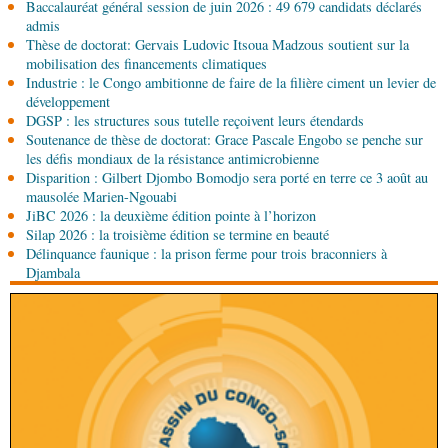
Baccalauréat général session de juin 2026 : 49 679 candidats déclarés
Brazzaville
admis
06-08-2026 09:30
Thèse de doctorat: Gervais Ludovic Itsoua Madzous soutient sur la
Politique
Assemblée nationale: la Commission
mobilisation des financements climatiques
Ecofin s’imprègne des réalités du CHU-B
Industrie : le Congo ambitionne de faire de la filière ciment un levier de
développement
DGSP : les structures sous tutelle reçoivent leurs étendards
06-08-2026 08:45
Soutenance de thèse de doctorat: Grace Pascale Engobo se penche sur
Politique
Vie des institutions : Pierre Ngolo et
les défis mondiaux de la résistance antimicrobienne
Pierre Oba jettent les bases d’une collaboration
Disparition : Gilbert Djombo Bomodjo sera porté en terre ce 3 août au
fructueuse
mausolée Marien-Ngouabi
06-08-2026 08:30
JiBC 2026 : la deuxième édition pointe à l’horizon
Afrique-Monde
Centrafrique : les sanctions de
Silap 2026 : la troisième édition se termine en beauté
l'ONU cachent la guerre silencieuse pour le
Délinquance faunique : la prison ferme pour trois braconniers à
contrôle des ressources
Djambala