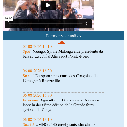
Afrique-Monde
Afrique de l'Ouest : les mafias du
numérique inventent une nouvelle traite humaine
07-08-2026 10:10
Sport
Nzango: Sylvie Malonga élue présidente du
bureau exécutif d’Afis sport Pointe-Noire
Dernières actualités
06-08-2026 16:30
Société
Diaspora : rencontre des Congolais de
l'étranger à Brazzaville
06-08-2026 15:30
Économie
Agriculture : Denis Sassou N'Guesso
lance la deuxième édition de la Grande foire
agricole du Congo
06-08-2026 15:10
Société
UMNG : 145 enseignants-chercheurs
promus aux sessions du Cames
06-08-2026 15:00
Société
Projet PSIPJ : des formateurs en