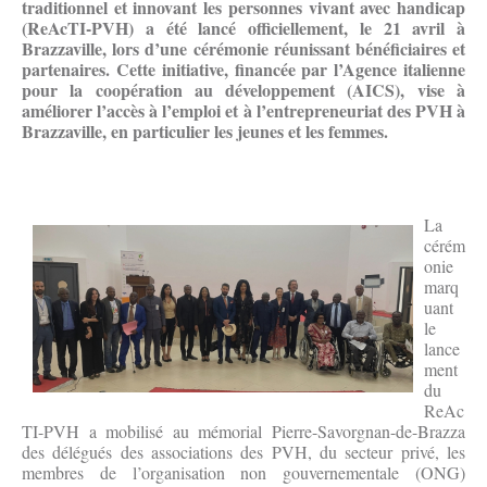
traditionnel et innovant les personnes vivant avec handicap
(ReAcTI-PVH) a été lancé officiellement, le 21 avril à
Brazzaville, lors d’une cérémonie réunissant bénéficiaires et
partenaires. Cette initiative, financée par l’Agence italienne
pour la coopération au développement (AICS), vise à
améliorer l’accès à l’emploi et à l’entrepreneuriat des PVH à
Brazzaville, en particulier les jeunes et les femmes.
La
cérém
onie
marq
uant
le
lance
ment
du
ReAc
TI-PVH a mobilisé au mémorial Pierre-Savorgnan-de-Brazza
des délégués des associations des PVH, du secteur privé, les
membres de l’organisation non gouvernementale (ONG)