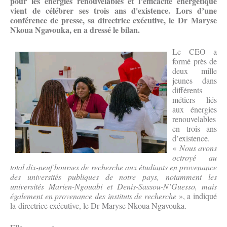
pour les énergies renouvelables et l’efficacité énergétique
vient de célébrer ses trois ans d'existence.
Lors d’une
conférence de presse, s
a directrice exécutive, le Dr Maryse
Nkoua Ngavouka, en a dressé le bilan.
Le CEO a
formé près de
deux mille
jeunes dans
différents
métiers liés
aux énergies
renouvelables
en trois ans
d’existence.
«
Nous avons
octroyé au
total dix-neuf bourses de recherche aux étudiants en provenance
des universités publiques de notre pays, notamment les
universités Marien-Ngouabi et Denis-Sassou-N’Guesso, mais
également en provenance des instituts de recherche
», a indiqué
la directrice exécutive, le Dr Maryse Nkoua Ngavouka.