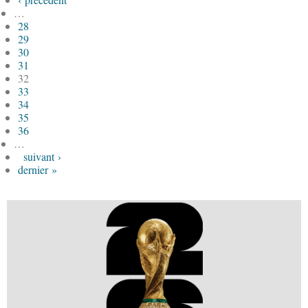
…
28
29
30
31
32
33
34
35
36
…
suivant ›
dernier »