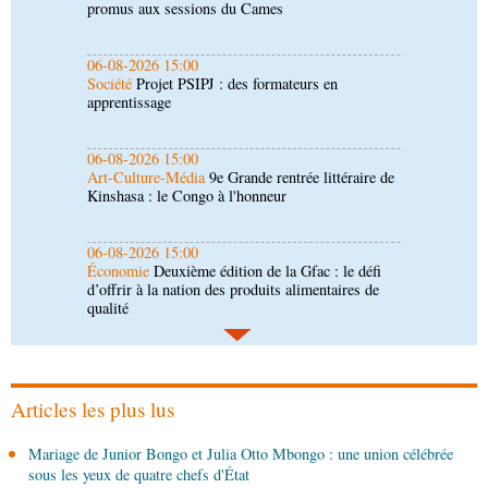
apprentissage
06-08-2026 15:00
Art-Culture-Média
9e Grande rentrée littéraire de
Kinshasa : le Congo à l'honneur
06-08-2026 15:00
Économie
Deuxième édition de la Gfac : le défi
d’offrir à la nation des produits alimentaires de
qualité
06-08-2026 14:30
Économie
Gfac 2026 : des produits locaux dans
les stands, des surgelés dans les assiettes
06-08-2026 14:15
Société
Épidémie d'Ebola : le gouvernement
renforce la riposte avec l'appui de l'OMS et
d'Africa CDC
Articles les plus lus
06-08-2026 12:38
Mariage de Junior Bongo et Julia Otto Mbongo : une union célébrée
Sport
Communiqué : Samira Leonie, nouvelle
sous les yeux de quatre chefs d'État
ambassadrice de la marque 1xBet Congo-