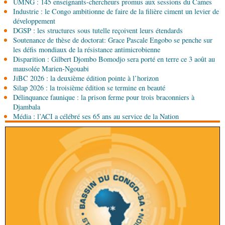
UMNG : 145 enseignants-chercheurs promus aux sessions du Cames
Industrie : le Congo ambitionne de faire de la filière ciment un levier de
07-08-2026 10:15
développement
Sport
Nzango: Sylvie Malonga élue présidente du
DGSP : les structures sous tutelle reçoivent leurs étendards
bureau exécutif d’Afis sport Pointe-Noire
Soutenance de thèse de doctorat: Grace Pascale Engobo se penche sur
les défis mondiaux de la résistance antimicrobienne
Disparition : Gilbert Djombo Bomodjo sera porté en terre ce 3 août au
mausolée Marien-Ngouabi
JiBC 2026 : la deuxième édition pointe à l’horizon
Silap 2026 : la troisième édition se termine en beauté
Délinquance faunique : la prison ferme pour trois braconniers à
Djambala
Média : l’ACI a célébré ses 65 ans au service de la Nation