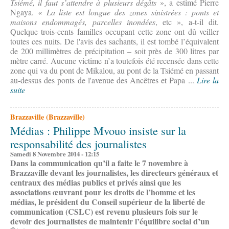
Tsiémé, il faut s’attendre à plusieurs dégâts
», a estimé Pierre
Ngaya.
« La liste est longue des zones sinistrées : ponts et
maisons endommagés, parcelles inondées
, etc », a-t-il dit.
Quelque trois-cents familles occupant cette zone ont dû veiller
toutes ces nuits. De l'avis des sachants, il est tombé l’équivalent
de 200 millimètres de précipitation – soit près de 300 litres par
mètre carré. Aucune victime n’a toutefois été recensée dans cette
zone qui va du pont de Mikalou, au pont de la Tsiémé en passant
au-dessus des ponts de l'avenue des Ancêtres et Papa ...
Lire la
suite
Brazzaville (Brazzaville)
Médias : Philippe Mvouo insiste sur la
responsabilité des journalistes
Samedi 8 Novembre 2014 - 12:15
Dans la communication qu’il a faite le 7 novembre à
Brazzaville devant les journalistes, les directeurs généraux et
centraux des médias publics et privés ainsi que les
associations œuvrant pour les droits de l’homme et les
médias, le président du Conseil supérieur de la liberté de
communication (CSLC) est revenu plusieurs fois sur le
devoir des journalistes de maintenir l’équilibre social d’un