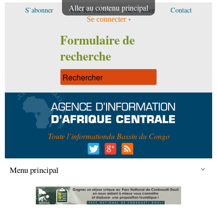
Aller au contenu principal
S’abonner
Voir les offres
Newsletter
Contact
Se connecter
Formulaire de
recherche
Toute l’information
du Bassin du Congo
Menu principal