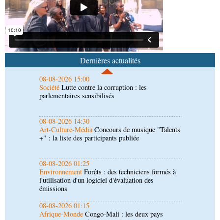
Société
Santé publique : Ollombo réceptionne son
hôpital de référence
08-08-2026 15:00
Société
Lutte contre la corruption : les
parlementaires sensibilisés
Dernières actualités
08-08-2026 14:30
Art-Culture-Média
Concours de musique "Talents
+" : la liste des participants publiée
08-08-2026 01:25
Environnement
Forêts : des techniciens formés à
l'utilisation d'un logiciel d'évaluation des
émissions
08-08-2026 01:15
Afrique-Monde
Congo-Mali : les deux pays
envisagent le renforcement de leur coopération
agricole
08-08-2026 01:13
Économie
Marché boursier : la Banque postale du