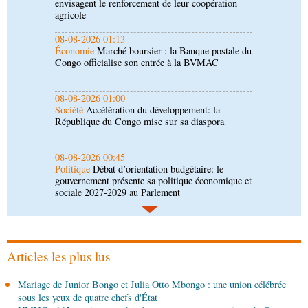
Congo officialise son entrée à la BVMAC
08-08-2026 01:00
Société
Accélération du développement: la
République du Congo mise sur sa diaspora
08-08-2026 00:45
Politique
Débat d’orientation budgétaire: le
gouvernement présente sa politique économique et
sociale 2027-2029 au Parlement
08-08-2026 00:30
Société
Assainissement et développement local :
les Nations unies réitèrent leur soutien au Congo
07-08-2026 11:03
Sport
Football, le week-end des Diables rouges et
des Congolais de la diaspora en Coupes d'Europe
(matches aller du 3e tour)
Articles les plus lus
07-08-2026 10:15
Mariage de Junior Bongo et Julia Otto Mbongo : une union célébrée
Afrique-Monde
Afrique de l'Ouest : les mafias du
sous les yeux de quatre chefs d'État
numérique inventent une nouvelle traite humaine