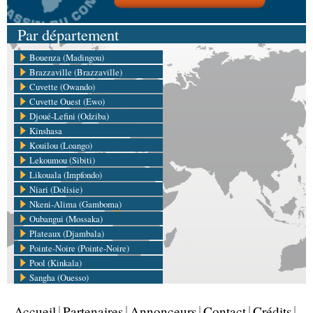
Par département
Bouenza (Madingou)
Brazzaville (Brazzaville)
Cuvette (Owando)
Cuvette Ouest (Ewo)
Djoué-Lefini (Odziba)
Kinshasa
Kouilou (Loango)
Lekoumou (Sibiti)
Likouala (Impfondo)
Niari (Dolisie)
Nkeni-Alima (Gamboma)
Oubangui (Mossaka)
Plateaux (Djambala)
Pointe-Noire (Pointe-Noire)
Pool (Kinkala)
Sangha (Ouesso)
Accueil
Partenaires
Annonceurs
Contact
Crédits