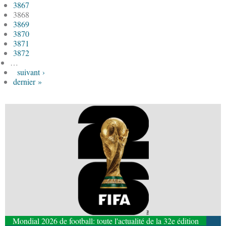
3867
3868
3869
3870
3871
3872
…
suivant ›
dernier »
Mondial 2026 de football: toute l'actualité de la 32e édition