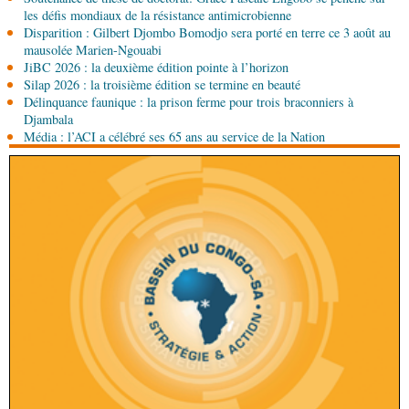
(matches aller du 3e tour)
les défis mondiaux de la résistance antimicrobienne
Disparition : Gilbert Djombo Bomodjo sera porté en terre ce 3 août au
07-08-2026 10:15
mausolée Marien-Ngouabi
Afrique-Monde
Afrique de l'Ouest : les mafias du
JiBC 2026 : la deuxième édition pointe à l’horizon
numérique inventent une nouvelle traite humaine
Silap 2026 : la troisième édition se termine en beauté
Délinquance faunique : la prison ferme pour trois braconniers à
07-08-2026 10:15
Djambala
Sport
Nzango: Sylvie Malonga élue présidente du
Média : l’ACI a célébré ses 65 ans au service de la Nation
bureau exécutif d’Afis sport Pointe-Noire