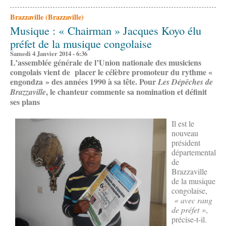
Brazzaville (Brazzaville)
Musique : « Chairman » Jacques Koyo élu
préfet de la musique congolaise
Samedi 4 Janvier 2014 - 6:36
L’assemblée générale de l’Union nationale des musiciens
congolais vient de placer le célèbre promoteur du rythme «
engondza » des années 1990 à sa tête. Pour
Les Dépêches de
, le chanteur commente sa nomination et définit
Brazzaville
ses plans
Il est le
nouveau
président
départemental
de
Brazzaville
de la musique
congolaise,
« avec rang
de préfet »
,
précise-t-il.