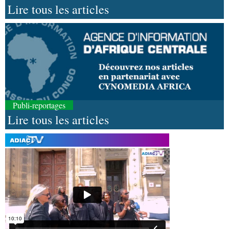
Lire tous les articles
Publi-reportages
Lire tous les articles
08-08-2026 16:30
Société
Lutte contre les épidémies : les employés
de la maison de retraite Kambissi en formation
08-08-2026 16:00
Société
Distinction : Darrel Ornelle Elion Assiana
promue maître-assistant Cames
08-08-2026 15:14