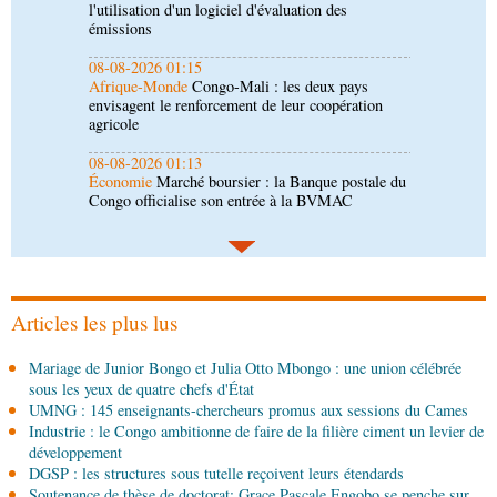
envisagent le renforcement de leur coopération
agricole
08-08-2026 01:13
Économie
Marché boursier : la Banque postale du
Congo officialise son entrée à la BVMAC
08-08-2026 01:00
Société
Accélération du développement: la
République du Congo mise sur sa diaspora
08-08-2026 00:45
Politique
Débat d’orientation budgétaire: le
gouvernement présente sa politique économique et
sociale 2027-2029 au Parlement
Articles les plus lus
08-08-2026 00:30
Mariage de Junior Bongo et Julia Otto Mbongo : une union célébrée
Société
Assainissement et développement local :
sous les yeux de quatre chefs d'État
les Nations unies réitèrent leur soutien au Congo
UMNG : 145 enseignants-chercheurs promus aux sessions du Cames
Industrie : le Congo ambitionne de faire de la filière ciment un levier de
07-08-2026 11:03
développement
Sport
Football, le week-end des Diables rouges et
DGSP : les structures sous tutelle reçoivent leurs étendards
des Congolais de la diaspora en Coupes d'Europe
Soutenance de thèse de doctorat: Grace Pascale Engobo se penche sur