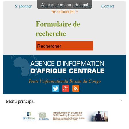
Aller au contenu principal
S’abonner
Voir les offres
Newsletter
Contact
Se connecter
Formulaire de
recherche
Toute l’information
du Bassin du Congo
Menu principal