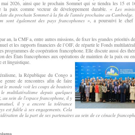
15 mai 2026, ainsi que le prochain Sommet qui se tiendra les 15 et
e la paix comme vecteur de développement durable.
« Les minist
a date du prochain Sommet à la fin de l'année prochaine au Cambodge. 
m sont également des pays francophones »
, a poursuivi le chef
par an, la CMF a, entre autres missions, de fixer les grandes priorités 
uel et les rapports financiers de l’OIF, de répartir le Fonds multilatéra
des programmes de coopération francophone. Elle discute aussi des thé
ation des États francophones aux opérations de maintien de la paix ou e
e et linguistique.
téralisme, la République du Congo a
ce genre de rencontres afin de faire
ut le monde voit les coups de boutoirs
 le multilatéralisme depuis quelques
au sein de l'espace francophone, il y
mutuel, il y a encore la tolérance
ys est fidèle à ses engagements. Cela
nsidération de la part de ses partenaires au sein de ce cénacle francop
uniama