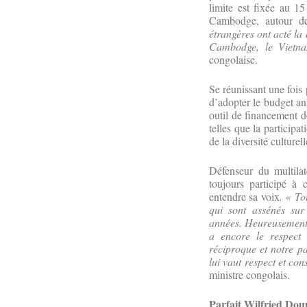
limite est fixée au 
Cambodge, autour d
étrangères ont acté l
Cambodge, le Vietna
congolaise.
Se réunissant une fois 
d’adopter le budget ann
outil de financement 
telles que la particip
de la diversité culturell
Défenseur du multila
toujours participé à 
entendre sa voix
. « To
qui sont assénés sur
années. Heureusement, 
a encore le respect 
réciproque et notre pa
lui vaut respect et co
ministre congolais.
Parfait Wilfried Do