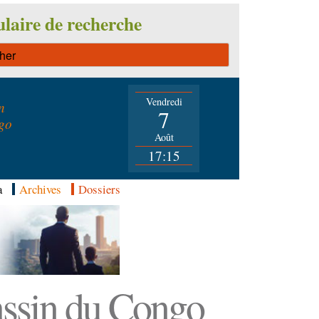
laire de recherche
Vendredi
n
7
go
Août
17:15
a
Archives
Dossiers
Bassin du Congo