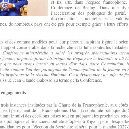
et les arts, dans l’espace francophone,
Conférence de Beijing. Dans une dyn
l’accélération des politiques de parité, 
discriminations structurelles et la valori
es, de nombreux pays ont été pris pour exemple grâce à leurs efforts
citées comme modèles pour leur parcours inspirant figure la scient
’apport considérable dans la recherche et la lutte contre les maladies
 Conférence ministérielle a salué les progrès spectaculaires acc
 femme, depuis le forum historique de Beijing ou le leitmotiv avait 
e que nous avons inscrit en lettres d'or dans notre Constitution. 
é cité comme l'un des parangons de l'émancipation de la femme en A
s inspirants de la réussite féminine. C’est évidemment un sujet de fi
 a salué Jean-Claude Gakosso au terme de la Conférence.
s engagements
trois instances instituées par la Charte de la Francophonie, aux côté
nseil permanent de la Francophonie. Dans la continuité politique du 
surant le suivi des décisions prises tout en préparant les prochaines renc
ns politiques et financières ont été adoptées à Kigali, parmi lesquelles
andidatures pour l’élection du Secrétaire général pour le mandat 2027-