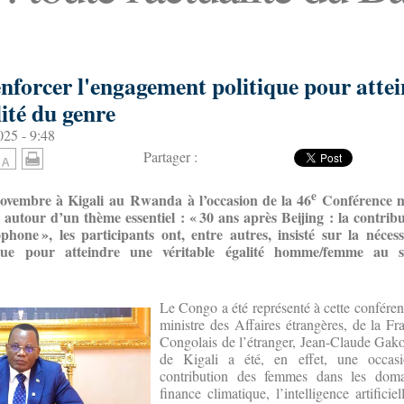
nforcer l'engagement politique pour atte
lité du genre
25 - 9:48
Partager :
e
 novembre à Kigali au Rwanda
à l’occasion de la 46
Conférence mi
autour d’un thème essentiel : «
30 ans après Beijing : la contri
ophone
», les participants
ont, entre autres, insisté sur la néces
ique pour atteindre une véritable égalité homme/femme au s
Le Congo a été représenté à cette conféren
ministre des Affaires étrangères, de la F
Congolais de l’étranger, Jean-Claude Gako
de Kigali a été, en effet, une occas
contribution des femmes dans les doma
finance climatique, l’intelligence artifici