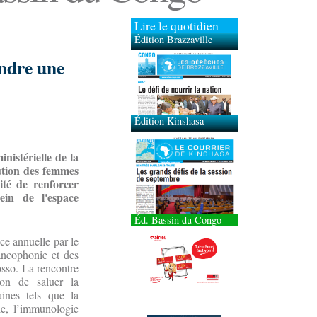
Lire le quotidien
Édition Brazzaville
indre une
Édition Kinshasa
nistérielle de la
bution des femmes
sité de renforcer
ein de l'espace
Éd. Bassin du Congo
ce annuelle par le
rancophonie et des
sso. La rencontre
ion de saluer la
ines tels que la
elle, l’immunologie