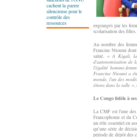
cachent la guerre
silencieuse pour le
contrôle des
ressources
engrangés par les femm
scolarisation des filles.
Au nombre des femmes 
Francine Ntoumi dont l
salué.
« A Kigali, la
d'autonomisation de la
l'égalité homme-femm
Francine Ntoumi a ét
monde, l'un des modèle
étions dans la salle »
,
Le Congo fidèle à se
La CMF est l'une des 
Francophonie et du Co
un rôle essentiel en as
qu’une série de décisio
période de dépôt des c