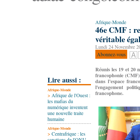
Afrique-Monde
46e CMF : re
véritable éga
Lundi 24 Novembre 20
Abonnez-vous
Réunis les 19 et 20
francophonie (CMF)
Lire aussi :
dans l’espace franc
l'engagement polit
Afrique-Monde
francophone.
>
Afrique de l'Ouest :
les mafias du
numérique inventent
une nouvelle traite
humaine
Afrique-Monde
>
Centrafrique : les
sanctions de l'ONU