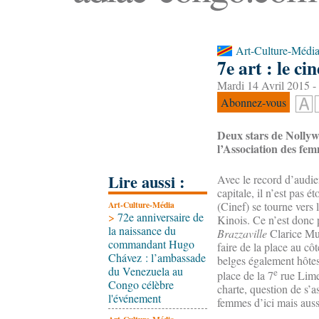
Art-Culture-Médi
7e art : le c
Mardi 14 Avril 2015 -
Abonnez-vous
Deux stars de Nollyw
l’Association des fe
Lire aussi :
Avec le record d’audien
capitale, il n’est pas 
Art-Culture-Média
(Cinef) se tourne vers 
>
72e anniversaire de
Kinois. Ce n’est donc 
la naissance du
Brazzaville
Clarice Muv
commandant Hugo
faire de la place au côt
Chávez : l’ambassade
belges également hôtes 
du Venezuela au
e
place de la 7
rue Limet
Congo célèbre
charte, question de s’a
l'événement
femmes d’ici mais aussi