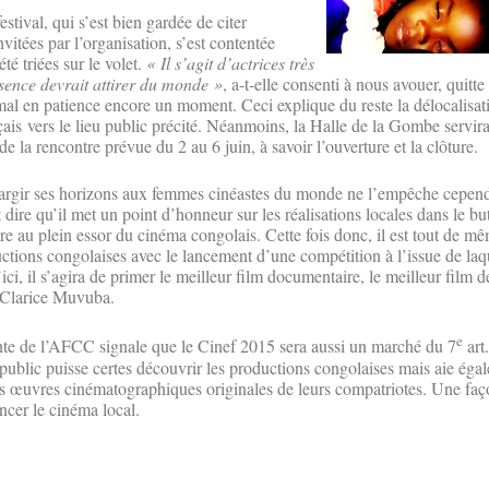
stival, qui s’est bien gardée de citer
itées par l’organisation, s’est contentée
été triées sur le volet.
« Il s’agit d’actrices très
sence devrait attirer du monde »
, a-t-elle consenti à nous avouer, quitte
mal en patience encore un moment. Ceci explique du reste la délocalisat
nçais vers le lieu public précité. Néanmoins, la Halle de la Gombe servir
la rencontre prévue du 2 au 6 juin, à savoir l’ouverture et la clôture.
largir ses horizons aux femmes cinéastes du monde ne l’empêche cependa
 dire qu’il met un point d’honneur sur les réalisations locales dans le bu
e au plein essor du cinéma congolais. Cette fois donc, il est tout de m
ctions congolaises avec le lancement d’une compétition à l’issue de laqu
ci, il s’agira de primer le meilleur film documentaire, le meilleur film de
t Clarice Muvuba.
e
dente de l’AFCC signale que le Cinef 2015 sera aussi un marché du 7
art.
 public puisse certes découvrir les productions congolaises mais aie éga
r les œuvres cinématographiques originales de leurs compatriotes. Une fa
ncer le cinéma local.