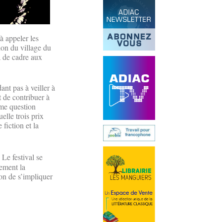
 à appeler les
ion du village du
a de cadre aux
nt pas à veiller à
t de contribuer à
ême question
elle trois prix
 fiction et la
 Le festival se
lement la
çon de s’impliquer