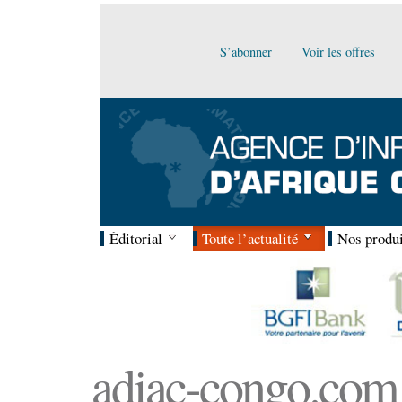
S’abonner
Voir les offres
Éditorial
Toute l’actualité
Nos produi
adiac-congo.com :