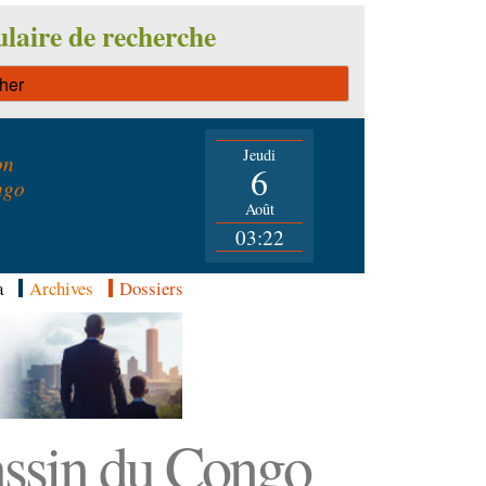
laire de recherche
Jeudi
on
6
ngo
Août
03:22
a
Archives
Dossiers
Bassin du Congo