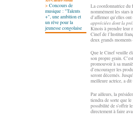
Art-Culture-Média
>
Concours de
La coordonnatrice du fe
musique : "Talents
nommément les stars inv
+", une ambition et
d’affirmer qu’elles ont 
un rêve pour la
appréciées dont la pré
jeunesse congolaise
Kinois à prendre leur 
Cinef de l’Institut fra
deux grands moments de 
Que le Cinef veuille é
son propre grain. C’est
promouvoir à sa manièr
d’encourager les produ
seront décernés. Jusqu’i
meilleure actrice, a di
Par ailleurs, la prési
tiendra de sorte que le
possibilité de s’offri
directement à faire ava