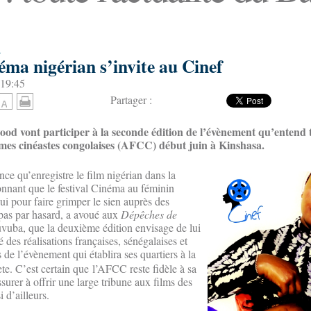
a
inéma nigérian s’invite au Cinef
 19:45
Partager :
ood vont participer à la seconde édition de l’évènement qu’entend 
mmes cinéastes congolaises (AFCC) début juin à Kinshasa.
ce qu’enregistre le film nigérian dans la
étonnant que le festival Cinéma au féminin
lui pour faire grimper le sien auprès des
pas par hasard, a avoué aux
Dépêches de
uba, que la deuxième édition envisage de lui
é des réalisations françaises, sénégalaises et
de l’évènement qui établira ses quartiers à la
e. C’est certain que l’AFCC reste fidèle à sa
ssurer à offrir une large tribune aux films des
 d’ailleurs.