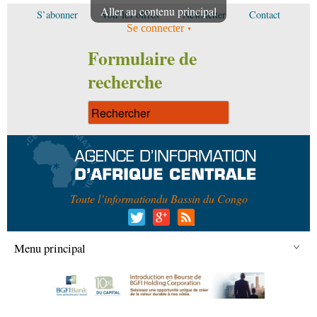
Aller au contenu principal
S’abonner
Voir les offres
Newsletter
Contact
Se connecter
Formulaire de
recherche
Toute l’information
du Bassin du Congo
Menu principal