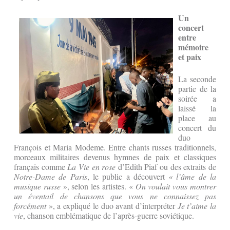
Un
concert
entre
mémoire
et paix
La seconde
partie de la
soirée a
laissé la
place au
concert du
duo
François et Maria Modeme. Entre chants russes traditionnels,
morceaux militaires devenus hymnes de paix et classiques
français comme
La Vie en rose
d’Edith Piaf ou des extraits de
Notre-Dame de Paris
, le public a découvert
« l’âme de la
musique russe
», selon les artistes. «
On voulait vous montrer
un éventail de chansons que vous ne connaissez pas
forcément
», a expliqué le duo avant d’interpréter
Je t’aime la
vie
, chanson emblématique de l’après-guerre soviétique.