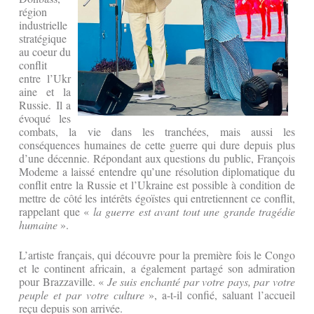
région
industrielle
stratégique
au coeur du
conflit
entre l’Ukr
aine et la
Russie. Il a
évoqué les
combats, la vie dans les tranchées, mais aussi les
conséquences humaines de cette guerre qui dure depuis plus
d’une décennie. Répondant aux questions du public, François
Modeme a laissé entendre qu’une résolution diplomatique du
conflit entre la Russie et l’Ukraine est possible à condition de
mettre de côté les intérêts égoïstes qui entretiennent ce conflit,
rappelant que «
la guerre est avant tout une grande tragédie
humaine
».
L’artiste français, qui découvre pour la première fois le Congo
et le continent africain, a également partagé son admiration
pour Brazzaville. «
Je suis enchanté par votre pays, par votre
peuple et par votre culture
», a-t-il confié, saluant l’accueil
reçu depuis son arrivée.