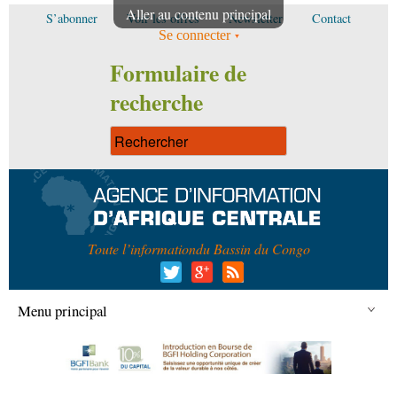
Aller au contenu principal
S’abonner
Voir les offres
Newsletter
Contact
Se connecter
Formulaire de
recherche
Toute l’information
du Bassin du Congo
Menu principal