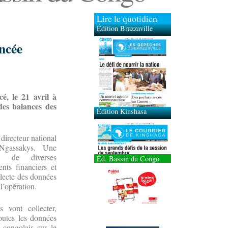
Lire le quotidien
Édition Brazzaville
ancée
Édition Kinshasa
é, le 21 avril à
 des balances des
 directeur national
gassakys. Une
ue de diverses
Éd. Bassin du Congo
ents financiers et
llecte des données
 l’opération.
 vont collecter,
toutes les données
s congolais sur le