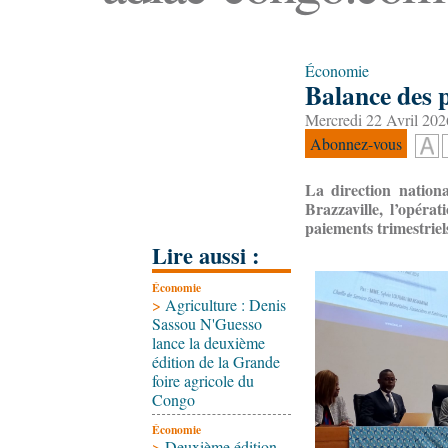
Économie
Balance des p
Mercredi 22 Avril 202
Abonnez-vous
La direction nation
Brazzaville, l’opéra
paiements trimestriel
Lire aussi :
Économie
>
Agriculture : Denis
Sassou N'Guesso
lance la deuxième
édition de la Grande
foire agricole du
Congo
Économie
>
Deuxième édition