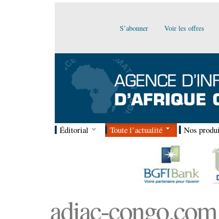
S’abonner
Voir les offres
Éditorial
Toute l’actualité
Nos produi
adiac-congo.com :