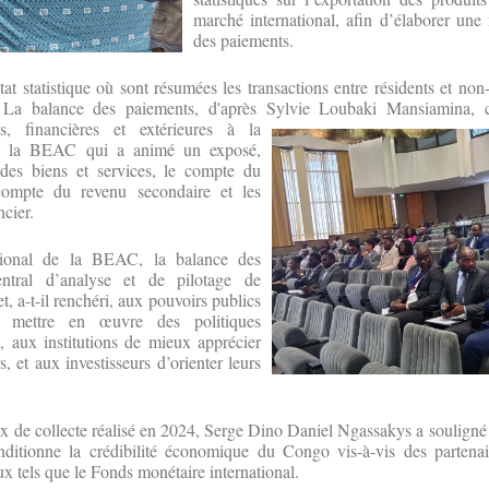
marché international, afin d’élaborer une
des paiements.
at statistique où sont résumées les transactions entre résidents et non
La balance des paiements, d'après Sylvie
Loubaki Mansiamina, ch
res, financières et extérieures à la
 de la BEAC qui a animé un exposé,
es biens et services, le compte du
compte du revenu secondaire et les
ncier.
ational de la BEAC, la balance des
ntral d’analyse et de pilotage de
, a-t-il renchéri, aux pouvoirs publics
 mettre en œuvre des politiques
 aux institutions de mieux apprécier
rs, et aux investisseurs d’orienter leurs
x de collecte réalisé en 2024, Serge Dino Daniel Ngassakys a souligné 
ditionne la crédibilité économique du Congo vis-à-vis des partenai
ux tels que le Fonds monétaire international.