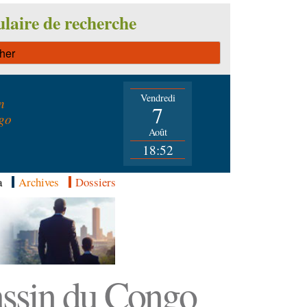
laire de recherche
Vendredi
n
7
go
Août
18:52
a
Archives
Dossiers
Bassin du Congo