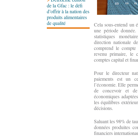
de la Gfac : le défi
d’offrir à la nation des
produits alimentaires
de qualité
Cela sous-entend un ét
une période donnée. 
statistiques monétai
direction nationale
comprend le compte d
revenu primaire, le 
comptes capital et fina
Pour le directeur n
paiements est un ce
l’économie. Elle permet
de concevoir et de
économiques adaptées,
les équilibres extérieu
décisions.
Saluant les 98% de tau
données produites con
financiers internationa