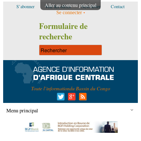
Aller au contenu principal
S’abonner
Voir les offres
Newsletter
Contact
Se connecter
Formulaire de
recherche
Toute l’information
du Bassin du Congo
Menu principal