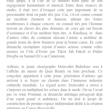
Fally Ipupa, à la Une de ce numéro nous parle de son
engagement humanitaire et musical. Entre deux séances de
studio, il était ravi d’évoquer cette part importante de sa
personnalité dont on parle très peu. Car, s’il est connu comme
un excellent chanteur et danseur, attirant des foules
nombreuses à chaque concert, on connait très peu l’homme
investit au chevet des plus démunis, de ceux qui ont besoin
d’assistance et d’un meilleur bien être. A Kinshasa, et dans
d’autres villes du continent africain l’artiste a mobilisé de
grands noms du show business pour la bonne cause. Et, cette
démarche exemplaire rejoint d’autres actions comme celles
menées en Côte d’Ivoire par Tiken Jah Fakoli et Didier
Drogba ou Samuel Et’o au Cameroun.
Ailleurs, le jeune chorégraphe Delavallet Bidiefono sera à
l’affiche du musée du Quai Branly en Juin prochain. Ce
congolais appartient à cette jeune génération d’artistes qui
arrivent à se frayer un chemin dans l’immense industrie
culturelle mondiale. Le regard acéré, Delavallet a réussi à
s’imposer en multipliant les scènes dans le mode. On ne l’avait
pas vu venir. Pourtant, sa démarche artistique présageait déjà
d’un esprit grand et ambitieux. On lui doit le projet de
construction du premier espace indépendant dédié à la création
artistique au Congo Brazzaville.