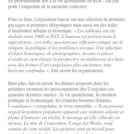
est profondément liée à la vie quotidienne en RDC, car elle
porte l’empreinte de la mémoire collective.
Pour ce faire, l’exposition repose sur une sélection de portraits,
paysages et peintures allégoriques mais aussi sur des toiles
d’inspiration urbaine et historique.
« Les tableaux ont été
réalisés entre 1968 et 2012. L’humour est présent mais le
sujet sérieux : ces toiles suscitent une réflexion critique sur la
religion, la politique et les problèmes sociaux. Une sélection
d’objets historiques, de photographies, dessins et pièces
d’archives vient élargir la perspective en établissant des liens
avec des formes d’art congolaises plus anciennes, tous
horizons confondus »
, font savoir les organisateurs.
Bien plus, fait-on savoir, les thèmes proposés dans les
peintures montrent les préoccupations des Congolais ces
quarante dernières années : la vie quotidienne, la situation
politique et économique, les relations hommes-femmes,
l’
«ambiance »
congolaise, le vivre ensemble.
« Si au premier
regard la peinture populaire apparaît aux visiteurs colorée et
pleine d’humour; en réalité, le message qu’elle véhicule est
sérieux. Le titre de l’exposition, Congo Art Works, rend
compte de cette réalité. Les peintres sont au travail pour