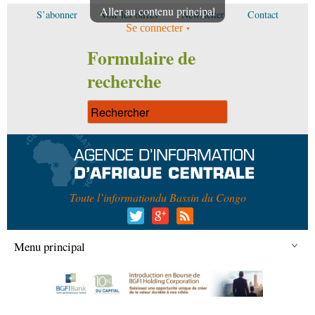
Aller au contenu principal
S’abonner
Voir les offres
Newsletter
Contact
Se connecter
Formulaire de
recherche
Toute l’information
du Bassin du Congo
Menu principal