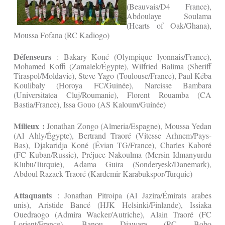
(Beauvais/D4 France),
Abdoulaye Soulama
(Hearts of Oak/Ghana),
Moussa Fofana (RC Kadiogo)
Défenseurs
: Bakary Koné (Olympique lyonnais/France),
Mohamed Koffi (Zamalek/Égypte), Wilfried Balima (Sheriff
Tiraspol/Moldavie), Steve Yago (Toulouse/France), Paul Kéba
Koulibaly (Horoya FC/Guinée), Narcisse Bambara
(Universitatea Cluj/Roumanie), Florent Rouamba (CA
Bastia/France), Issa Gouo (AS Kaloum/Guinée)
Milieux :
Jonathan Zongo (Almeria/Espagne), Moussa Yedan
(Al Ahly/Égypte), Bertrand Traoré (Vitesse Arhnem/Pays-
Bas), Djakaridja Koné (Évian TG/France), Charles Kaboré
(FC Kuban/Russie), Préjuce Nakoulma (Mersin Idmanyurdu
Klubu/Turquie), Adama Guira (Sonderyesk/Danemark),
Abdoul Razack Traoré (Kardemir Karabukspor/Turquie)
Attaquants
: Jonathan Pitroipa (Al Jazira/Émirats arabes
unis), Aristide Bancé (HJK Helsinki/Finlande), Issiaka
Ouedraogo (Admira Wacker/Autriche), Alain Traoré (FC
Lorient/France), Banou Diawara (RC Bobo