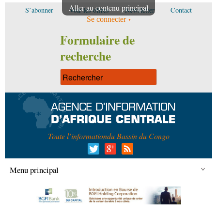
Aller au contenu principal
S’abonner
Voir les offres
Newsletter
Contact
Se connecter
Formulaire de
recherche
Toute l’information
du Bassin du Congo
Menu principal