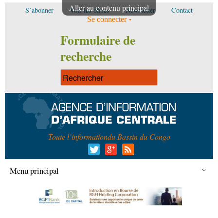
Aller au contenu principal
S’abonner
Voir les offres
Newsletter
Contact
Se connecter
Formulaire de
recherche
Toute l’information
du Bassin du Congo
Menu principal