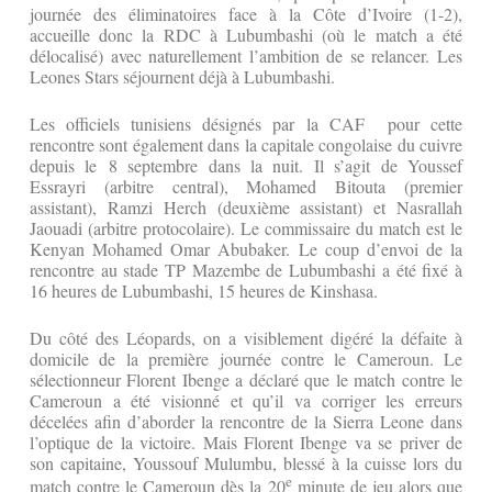
journée des éliminatoires face à la Côte d’Ivoire (1-2),
accueille donc la RDC à Lubumbashi (où le match a été
délocalisé) avec naturellement l’ambition de se relancer. Les
Leones Stars séjournent déjà à Lubumbashi.
Les officiels tunisiens désignés par la CAF pour cette
rencontre sont également dans la capitale congolaise du cuivre
depuis le 8 septembre dans la nuit. Il s’agit de Youssef
Essrayri (arbitre central), Mohamed Bitouta (premier
assistant), Ramzi Herch (deuxième assistant) et Nasrallah
Jaouadi (arbitre protocolaire). Le commissaire du match est le
Kenyan Mohamed Omar Abubaker. Le coup d’envoi de la
rencontre au stade TP Mazembe de Lubumbashi a été fixé à
16 heures de Lubumbashi, 15 heures de Kinshasa.
Du côté des Léopards, on a visiblement digéré la défaite à
domicile de la première journée contre le Cameroun. Le
sélectionneur Florent Ibenge a déclaré que le match contre le
Cameroun a été visionné et qu’il va corriger les erreurs
décelées afin d’aborder la rencontre de la Sierra Leone dans
l’optique de la victoire. Mais Florent Ibenge va se priver de
son capitaine, Youssouf Mulumbu, blessé à la cuisse lors du
e
match contre le Cameroun dès la 20
minute de jeu alors que