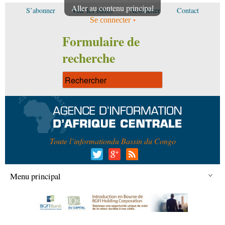
Aller au contenu principal
S’abonner
Voir les offres
Newsletter
Contact
Se connecter
Formulaire de
recherche
Toute l’information
du Bassin du Congo
Menu principal