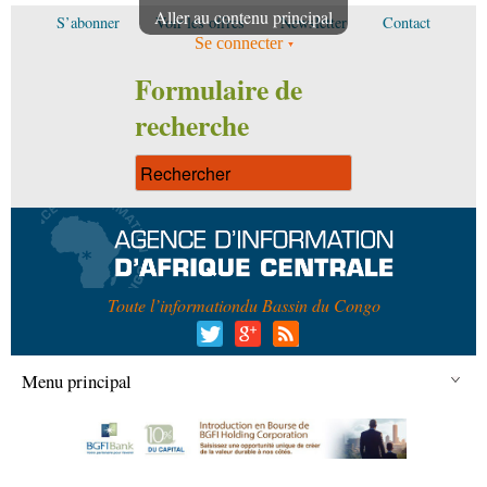
Aller au contenu principal
S’abonner
Voir les offres
Newsletter
Contact
Se connecter
Formulaire de
recherche
Toute l’information
du Bassin du Congo
Menu principal