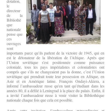
dotation,
le
directeur
de la
Bibliothè
que
nationale
pense que
ces
ouvrages
sont
importants parce qu’ils parlent de la victoire de 1945, qui en
est le détonateur de la libération de l’Afrique. Après que
l’Union soviétique s'est positionnée comme puissance
coloniale, tous les pays impérialistes et colonialistes ont
compris que s’ils ne changeaient pas la donne, c’est l’Union
soviétique qui prendrait toute leur possession en Afrique, en
Asie et en Amérique latine. François Ondayi-Akiera, a
informé l’ambassadeur russe qu'en tant qu’étudiant dans les
années 80, il a défilé à Leningrad à la place du palais. Enfin, il
a invité l’ambassadeur russe à venir visiter la Bibliothèque
nationale chaque fois que cela est possible.
Après cette invitation, l’ambassadeur extraordinaire et