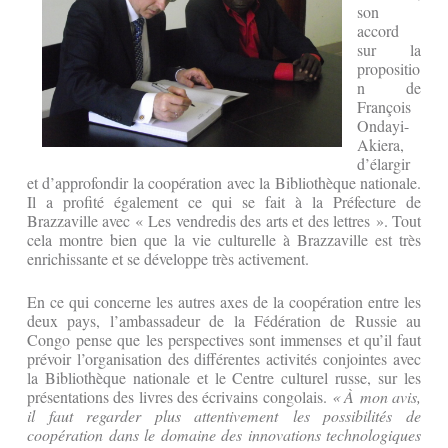
son
accord
sur la
propositio
n de
François
Ondayi-
Akiera,
d’élargir
et d’approfondir la coopération avec la Bibliothèque nationale.
Il a profité également ce qui se fait à la Préfecture de
Brazzaville avec « Les vendredis des arts et des lettres ». Tout
cela montre bien que la vie culturelle à Brazzaville est très
enrichissante et se développe très activement.
En ce qui concerne les autres axes de la coopération entre les
deux pays, l’ambassadeur de la Fédération de Russie au
Congo pense que les perspectives sont immenses et qu’il faut
prévoir l’organisation des différentes activités conjointes avec
la Bibliothèque nationale et le Centre culturel russe, sur les
présentations des livres des écrivains congolais.
« À mon avis,
il faut regarder plus attentivement les possibilités de
coopération dans le domaine des innovations technologiques