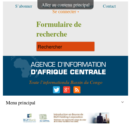
Aller au contenu principal
S’abonner
Voir les offres
Newsletter
Contact
Se connecter
Formulaire de
recherche
Toute l’information
du Bassin du Congo
Menu principal