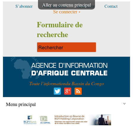
Aller au contenu principal
S’abonner
Voir les offres
Newsletter
Contact
Se connecter
Formulaire de
recherche
Toute l’information
du Bassin du Congo
Menu principal