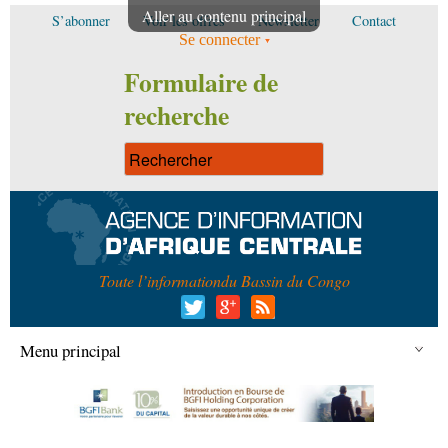
Aller au contenu principal
S’abonner
Voir les offres
Newsletter
Contact
Se connecter
Formulaire de
recherche
Toute l’information
du Bassin du Congo
Menu principal