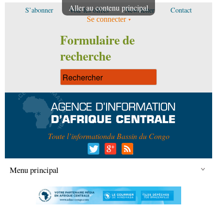
Aller au contenu principal
S’abonner
Voir les offres
Newsletter
Contact
Se connecter
Formulaire de
recherche
Toute l’information
du Bassin du Congo
Menu principal