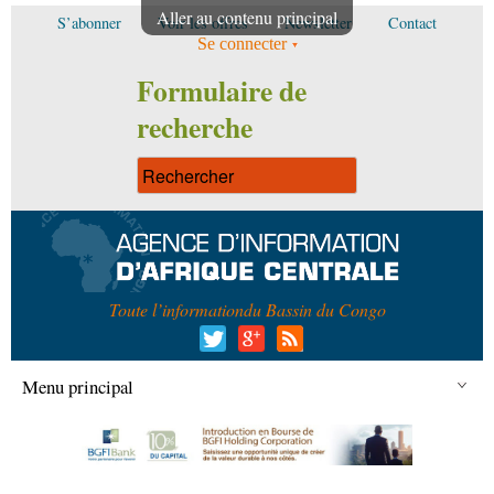
Aller au contenu principal
S’abonner
Voir les offres
Newsletter
Contact
Se connecter
Formulaire de
recherche
Toute l’information
du Bassin du Congo
Menu principal