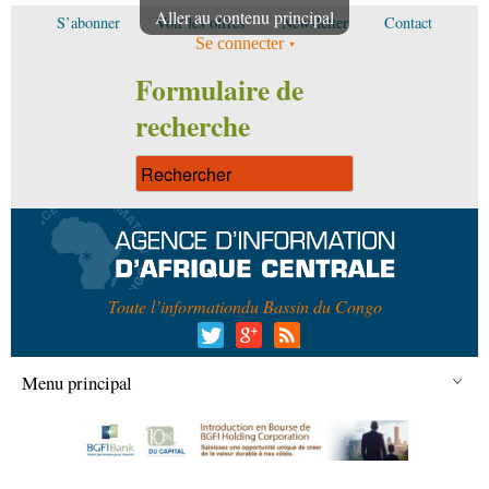
Aller au contenu principal
S’abonner
Voir les offres
Newsletter
Contact
Se connecter
Formulaire de
recherche
Toute l’information
du Bassin du Congo
Menu principal