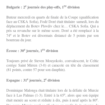
e
re
Bulgarie : 2
journée des play-offs, 1
division
Buteur mercredi en quarts de finale de la Coupe (qualification
face au CSKA Sofia), Fodé Doré était titulaire samedi, lors du
déplacement du Botev Plovdiv chez le… CSKA Sofia. Qui a
pris sa revanche sur le même score. Doré a été remplacé à la
e
74
et le Botev est désormais distancé de 5 points par son
bourreau du jour.
e
re
Écosse : 30
journée, 1
division
Toujours privé de Steven Mouyokolo, convalescent, le Celtic
corrige Saint Mirren (3-0) et caracole en tête du classement
(81 points, contre 57 pour son dauphin).
e
e
Espagne : 31
journée, 2
division
Dominique Malonga était titulaire lors de la défaite de Murcie
e
face à Las Palmas (1-3). Entré à la 65
, alors que son équipe
e
était menée au score et réduite à dix, puis à neuf après la 80
.
e