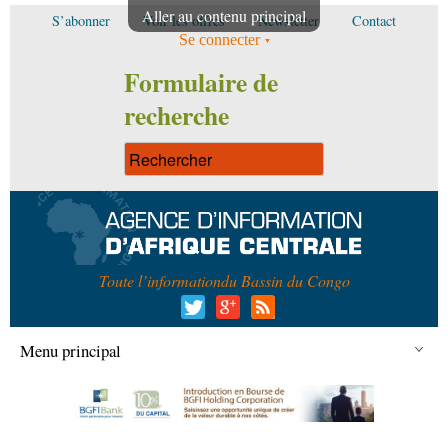
Aller au contenu principal
S’abonner
Voir les offres
Newsletter
Contact
Se connecter
Formulaire de
recherche
Toute l’information
du Bassin du Congo
Menu principal