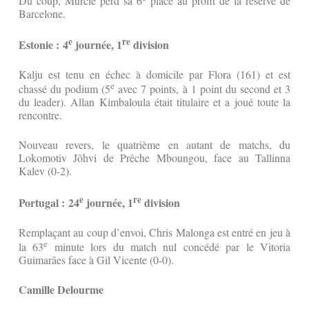
Du coup, Murcie perd sa 6
place au profit de la réserve de
Barcelone.
e
re
Estonie : 4
journée, 1
division
Kalju est tenu en échec à domicile par Flora (161) et est
e
chassé du podium (5
avec 7 points, à 1 point du second et 3
du leader). Allan Kimbaloula était titulaire et a joué toute la
rencontre.
Nouveau revers, le quatrième en autant de matchs, du
Lokomotiv Jõhvi de Prêche Mboungou, face au Tallinna
Kalev (0-2).
e
re
Portugal : 24
journée, 1
division
Remplaçant au coup d’envoi, Chris Malonga est entré en jeu à
e
la 63
minute lors du match nul concédé par le Vitoria
Guimarães face à Gil Vicente (0-0).
Camille Delourme