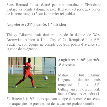
Sans Bernard Itoua, écarté par son entraîneur, Elversberg
partage les points à domicile avec Kiel (0-0) et reste aux portes
de la zone rouge (+3 sur le premier relégable).
e
re
Angleterre : 31
journée, 1
division
Thievy Bifouma était titulaire lors de la défaite de West
e
Bromwich Albion à Hull City (0-2). Remplacé à la 62
.
Seizième, son équipe ne compte que trois points d’avance sur
la zone de relégation.
e
Angleterre : 38
journée,
e
3
division
Malgré le but d’Amine
Linganzi, titulaire puis
e
remplacé à la 81
,
Gillingham chute à domicile
face à Crewe Alexandra (1-
e
3). Buteur à la 30
, alors que son équipe était menée au score,
il marque ainsi le premier but de sa carrière professionnelle.