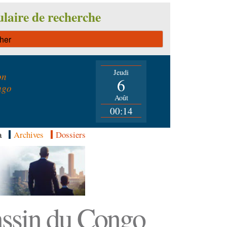
laire de recherche
Jeudi
on
6
ngo
Août
00:14
a
Archives
Dossiers
Bassin du Congo