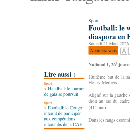
Sport
Football: le 
diaspora en 
Samedi 21 Mars 2026 
Abonnez-vous
e
National 1, 26
journ
Lire aussi :
Huitième but de la s
Fleury-Mérogis.
Sport
>
Handball: le tournoi
de gala se poursuit
Aligné sur la gauche de
droit au ras du cadre
Sport
e
(41
min).
>
Football: le Congo
interdit de participer
aux compétitions
Dans les rangs essonni
interclubs de la CAF