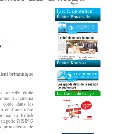
Lire le quotidien
Édition Brazzaville
Édition Kinshasa
e
lent britannique
.
a nouvelle étoile
Éd. Bassin du Congo
onne au cinéma
 coule dans les
in et d’une mère
minée au British
atégorie RISING
 prometteuse de