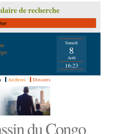
laire de recherche
Samedi
on
8
ngo
Août
16:23
a
Archives
Dossiers
Bassin du Congo