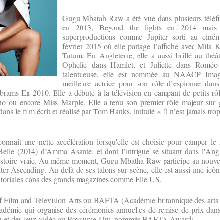
Gugu Mbatah Raw a été vue dans plusieurs téléf
en 2013, Beyond the lights en 2014 mais 
superproductions comme Jupiter sorti au ciné
février 2015 où elle partage l’affiche avec Mila 
Tatum. En Angleterre, elle a aussi brillé au théât
Ophelie dans Hamlet, et Juliette dans Roméo e
talentueuse, elle est nommée au NAACP Ima
meilleure actrice pour son rôle d’espionne dans
rams En 2010. Elle a débuté à la télévision en campant de petits rôl
o ou encore Miss Marple. Elle a tenu son premier rôle majeur sur 
dans le film écrit et réalisé par Tom Hanks, intitulé « Il n’est jamais trop
onnaît une nette accélération lorsqu'elle est choisie pour camper le 
Belle (2014) d’Amma Asante, et dont l’intrigue se situant dans l'Ang
e histoire vraie. Au même moment, Gugu Mbatha-Raw participe au nouve
r Ascending. Au-delà de ses talons sur scène, elle est aussi une icô
ditoriales dans des grands magazines comme Elle US.
 Film and Television Arts ou BAFTA (Académie britannique des arts de
adémie qui organise des cérémonies annuelles de remise de prix dan
sion et des jeux vidéo au Royaume-Uni, nommés BAFTA Awards.