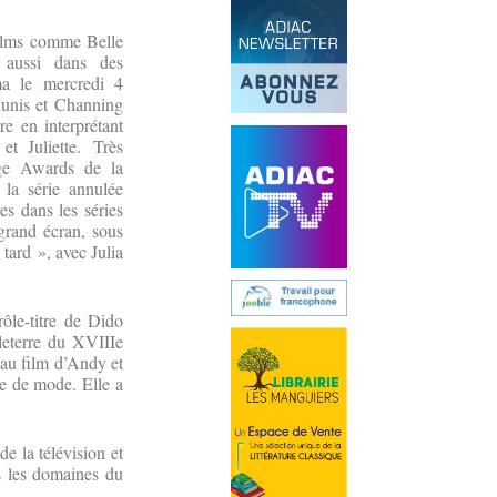
ilms comme Belle
aussi dans des
ma le mercredi 4
Kunis et Channing
re en interprétant
t Juliette. Très
ge Awards de la
 la série annulée
es dans les séries
grand écran, sous
 tard », avec Julia
rôle-titre de Dido
leterre du XVIIIe
au film d’Andy et
ne de mode. Elle a
 la télévision et
s les domaines du