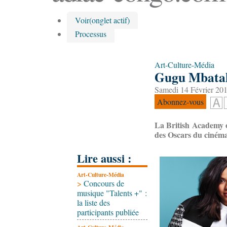
Voir
(onglet actif)
Processus
Art-Culture-Média
Gugu Mbatah
Samedi 14 Février 201
Abonnez-vous
La British Academy 
des Oscars du ciném
Lire aussi :
Art-Culture-Média
>
Concours de
musique "Talents +" :
la liste des
participants publiée