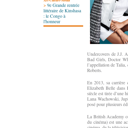
Art-Culture-Média
>
9e Grande rentrée
littéraire de Kinshasa
: le Congo à
l'honneur
Undercovers de J.J. Ab
Bad Girls, Doctor Wh
l’appellation de Talia, 
Roberts.
En 2013, sa carrière c
Elizabeth Belle dans 
siècle est tirée d’un
Lana Wachowski, Jupite
posé pour plusieurs é
La British Academy of
du cinéma) est une ac
cinéma, de la télévi